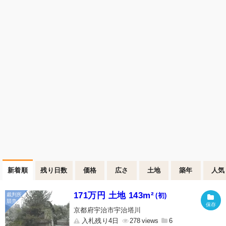
新着順
残り日数
価格
広さ
土地
築年
人気
171万円 土地 143m²
(初)
京都府宇治市宇治塔川
入札残り4日
278
6