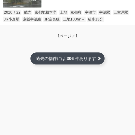
2026.7.22
競売
京都地裁本庁
土地
京都府
宇治市
宇治駅
三室戸駅
JR小倉駅
京阪宇治線
JR奈良線
土地100m²～
徒歩13分
1ページ／1
過去の物件には
306
件あります