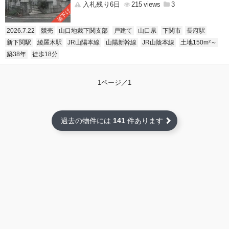
入札残り6日
215
3
値下げ
2026.7.22
競売
山口地裁下関支部
戸建て
山口県
下関市
長府駅
新下関駅
綾羅木駅
JR山陽本線
山陽新幹線
JR山陰本線
土地150m²～
築38年
徒歩18分
1ページ／1
過去の物件には
141
件あります