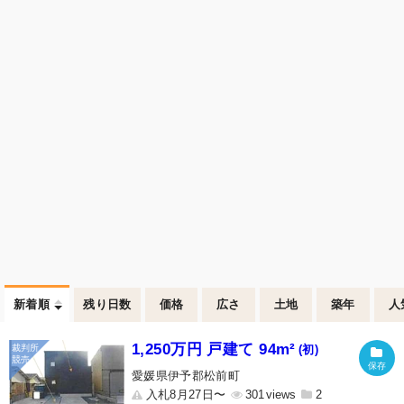
新着順
残り日数
価格
広さ
土地
築年
人
1,250万円 戸建て 94m²
(初)
愛媛県伊予郡松前町
入札8月27日〜
301
2