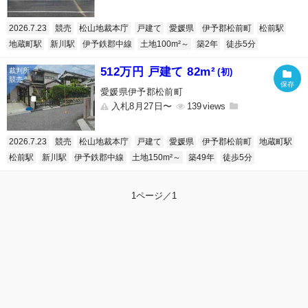
2026.7.23
競売
松山地裁本庁
戸建て
愛媛県
伊予郡松前町
松前駅
地蔵町駅
新川駅
伊予鉄郡中線
土地100m²～
築2年
徒歩5分
512万円 戸建て 82m²
(初)
愛媛県伊予郡松前町
入札8月27日〜
139
2026.7.23
競売
松山地裁本庁
戸建て
愛媛県
伊予郡松前町
地蔵町駅
松前駅
新川駅
伊予鉄郡中線
土地150m²～
築49年
徒歩5分
1ページ／1