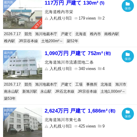
117万円 戸建て 130m²
(5)
北海道稚内市栄
入札残り8日
179
2
値下げ
2026.7.17
競売
旭川地裁本庁
戸建て
北海道
稚内市
南稚内駅
稚内駅
JR宗谷本線
土地200m²～
築52年
1,090万円 戸建て 752m²
(初)
北海道旭川市流通団地二条
入札残り8日
340
4
2026.7.17
競売
旭川地裁本庁
戸建て
工場
事務所
北海道
旭川市
南永山駅
新旭川駅
永山駅
JR石北本線
JR宗谷本線
土地1,000m²～
築53年
2,624万円 戸建て 1,686m²
(初)
北海道旭川市東七条
入札残り8日
425
9