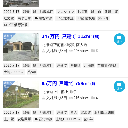
2026.7.17
競売
旭川地裁本庁
マンション
北海道
旭川市
新旭川駅
近文駅
南永山駅
JR宗谷本線
JR石北本線
JR函館本線
築32年
ロピア偕行社前
347万円 戸建て 112m²
(初)
北海道苫前郡羽幌町南大通
入札残り8日
446
3
2026.7.17
競売
旭川地裁本庁
戸建て
遊技場
北海道
苫前郡羽幌町
土地200m²～
築6年
95万円 戸建て 759m²
(6)
北海道上川郡上川町
入札残り8日
216
4
2026.7.17
競売
旭川地裁本庁
戸建て
畜舎
北海道
上川郡上川町
上川駅
安足間駅
JR石北本線
土地10,000m²～
築6年