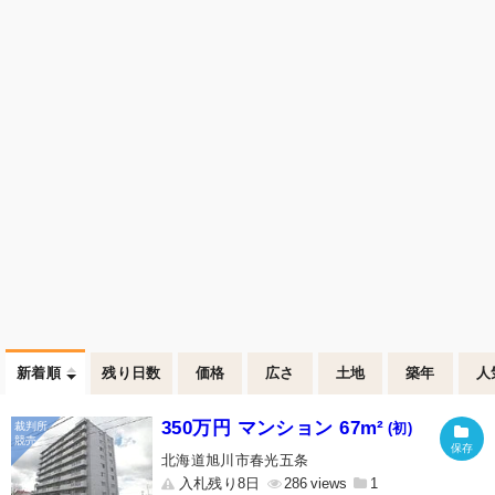
新着順
残り日数
価格
広さ
土地
築年
人
350万円 マンション 67m²
(初)
北海道旭川市春光五条
入札残り8日
286
1