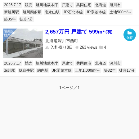
2026.7.17
競売
旭川地裁本庁
戸建て
共同住宅
北海道
旭川市
新旭川駅
旭川四条駅
南永山駅
JR石北本線
JR宗谷本線
土地500m²～
築35年
徒歩7分
2,657万円 戸建て 599m²
(初)
北海道深川市西町
入札残り8日
263
4
2026.7.17
競売
旭川地裁本庁
戸建て
共同住宅
北海道
深川市
深川駅
妹背牛駅
納内駅
JR函館本線
土地1,000m²～
築32年
徒歩17分
1ページ／1