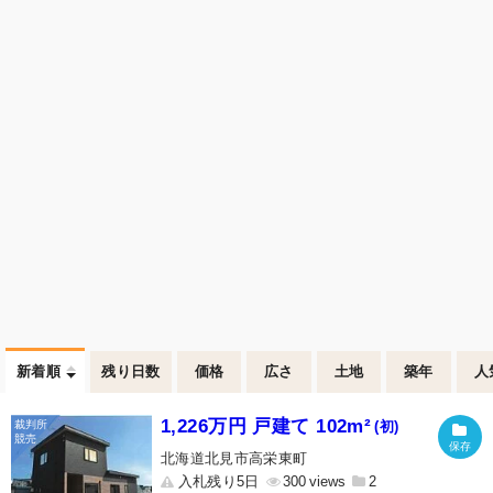
新着順
残り日数
価格
広さ
土地
築年
人
1,226万円 戸建て 102m²
(初)
北海道北見市高栄東町
入札残り5日
300
2