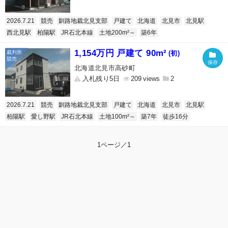
2026.7.21
競売
釧路地裁北見支部
戸建て
北海道
北見市
北見駅
西北見駅
柏陽駅
JR石北本線
土地200m²～
築6年
1,154万円 戸建て 90m²
(初)
北海道北見市高砂町
入札残り5日
209
2
2026.7.21
競売
釧路地裁北見支部
戸建て
北海道
北見市
北見駅
柏陽駅
愛し野駅
JR石北本線
土地100m²～
築7年
徒歩16分
1ページ／1