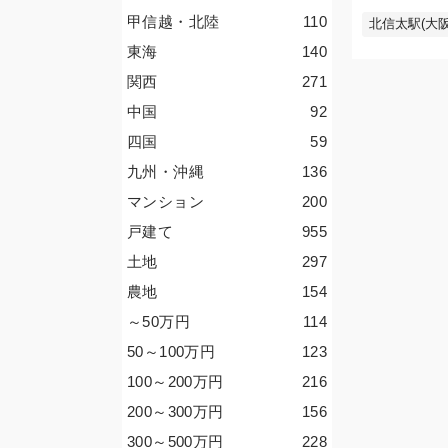
甲信越・北陸
110
北信太駅(大阪
東海
140
関西
271
中国
92
四国
59
九州・沖縄
136
マンション
200
戸建て
955
土地
297
農地
154
～50
万円
114
50～100
万円
123
100～200
万円
216
200～300
万円
156
300～500
万円
228