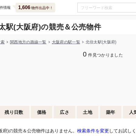
1,606
件情報
物件出品中！
太駅(大阪府)の競売＆公売物件
検索
関西地方の路線一覧
大阪府の駅一覧
北信太駅(大阪府)
0
件見つかりました
残り日数
価格
広さ
土地
築年
人
阪府)の競売＆公売物件はありません。
検索条件を変更
してお試し