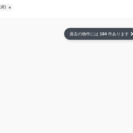
府)
過去の物件には
184
件あります