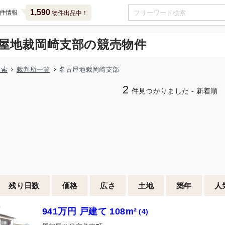
1,590
件情報
物件出品中！
屋地裁岡崎支部の競売物件
検索
裁判所一覧
名古屋地裁岡崎支部
2
件見つかりました - 新着順
残り日数
価格
広さ
土地
築年
人
941万円 戸建て 108m²
(4)