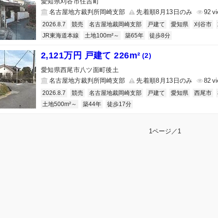
愛知県刈谷市住吉町
名古屋地方裁判所岡崎支部
先着順8月13日のみ
92
2026.8.7
競売
名古屋地裁岡崎支部
戸建て
愛知県
刈谷市
JR東海道本線
土地100m²～
築65年
徒歩8分
2,121万円 戸建て 226m²
(2)
愛知県西尾市八ツ面町後土
名古屋地方裁判所岡崎支部
先着順8月13日のみ
82
2026.8.7
競売
名古屋地裁岡崎支部
戸建て
愛知県
西尾市
土地500m²～
築44年
徒歩17分
1ページ／1