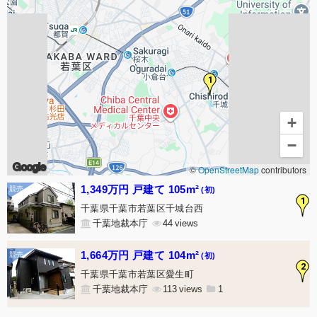
1
+
−
Google
©
OpenStreetMap
contributors
1,349万円 戸建て 105m²
(初)
1
千葉県千葉市若葉区千城台西
千葉地裁本庁
44
1,664万円 戸建て 104m²
(初)
2
千葉県千葉市若葉区愛生町
千葉地裁本庁
113
1