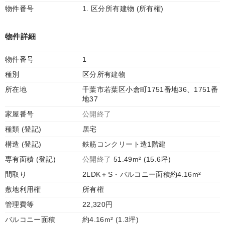
物件番号
1. 区分所有建物 (所有権)
物件詳細
物件番号
1
種別
区分所有建物
所在地
千葉市若葉区小倉町1751番地36、1751番
地37
家屋番号
公開終了
種類 (登記)
居宅
構造 (登記)
鉄筋コンクリート造1階建
専有面積 (登記)
公開終了
51.49m² (15.6坪)
間取り
2LDK＋S・バルコニー面積約4.16m²
敷地利用権
所有権
管理費等
22,320円
バルコニー面積
約4.16m² (1.3坪)