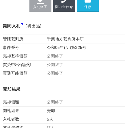
入札終了
問い合わせ
期間入札
(初出品)
管轄裁判所
千葉地方裁判所本庁
事件番号
令和05年(ケ)第325号
売却基準価額
公開終了
買受申出保証額
公開終了
買受可能価額
公開終了
売却結果
売却価額
公開終了
開札結果
売却
入札者数
5人
落札者資格
法人