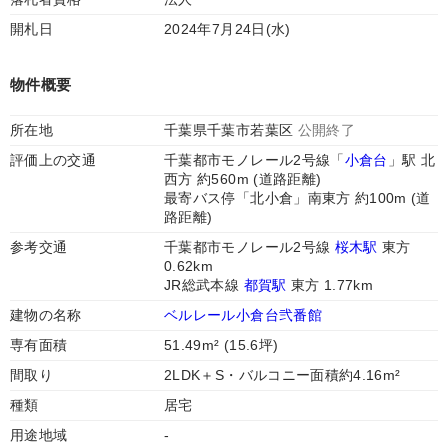
開札日
2024年7月24日(水)
物件概要
所在地
千葉県千葉市若葉区
公開終了
評価上の交通
千葉都市モノレール2号線「
小倉台
」駅 北
西方 約560m (道路距離)
最寄バス停「北小倉」南東方 約100m (道
路距離)
参考交通
千葉都市モノレール2号線
桜木駅
東方
0.62km
JR総武本線
都賀駅
東方 1.77km
建物の名称
ベルレール小倉台弐番館
専有面積
51.49m² (15.6坪)
間取り
2LDK＋S・バルコニー面積約4.16m²
種類
居宅
用途地域
-