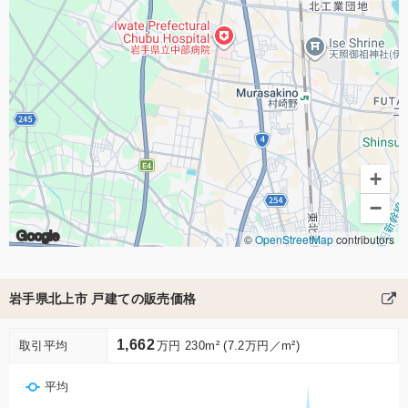
+
−
Google
©
OpenStreetMap
contributors
岩手県北上市 戸建ての販売価格
1,662
取引平均
万円 230m² (7.2万円／m²)
平均