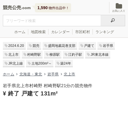
競売公売
1,590
物件出品中！
お気に入り
ホーム
地図検索
カレンダー
市区町村
ランキング
2024.6.20
競売
盛岡地裁花巻支部
戸建て
岩手県
北上市
村崎野駅
柳原駅
江釣子駅
JR東北本線
JR北上線
土地200m²～
築24年
ホーム
北海道・東北
岩手県
北上市
岩手県北上市村崎野 村崎野駅21分の競売物件
¥ 終了 戸建て 131m²