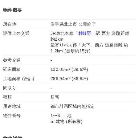
物件概要
所在地
岩手県北上市
公開終了
評価上の交通
JR東北本線「
村崎野
」駅 西方 道路距離
約2km
最寄りバス停「大下」西方 道路距離 約
1.2km (徒歩約15分)
参考交通
-
延床面積
130.83m² (39.6坪)
土地面積 (合計)
286.94m² (86.8坪)
間取り
-
種類
居宅
用途地域
都市計画区域内無指定
物件番号
1〜4. 土地
5. 建物 (所有権)