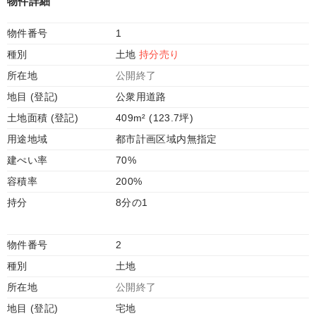
物件詳細
物件番号
1
種別
土地
持分売り
所在地
公開終了
地目 (登記)
公衆用道路
土地面積 (登記)
409m² (123.7坪)
用途地域
都市計画区域内無指定
建ぺい率
70%
容積率
200%
持分
8分の1
物件番号
2
種別
土地
所在地
公開終了
地目 (登記)
宅地