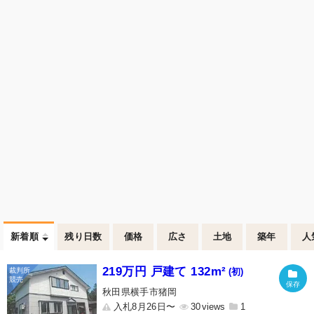
新着順
残り日数
価格
広さ
土地
築年
人
219万円 戸建て 132m²
(初)
秋田県横手市猪岡
入札8月26日〜
30
1