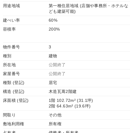
用途地域
第一種住居地域 (店舗や事務所・ホテルな
ども建築可能)
建ぺい率
60%
容積率
200%
物件番号
3
種別
建物
所在地
公開終了
家屋番号
公開終了
種類 (登記)
居宅
構造 (登記)
木造瓦葺2階建
床面積 (登記)
1階 102.72m² (31.1坪)
2階 64.63m² (19.6坪)
間取り
その他
敷地利用権
所有権
占有者
債務者・所有者