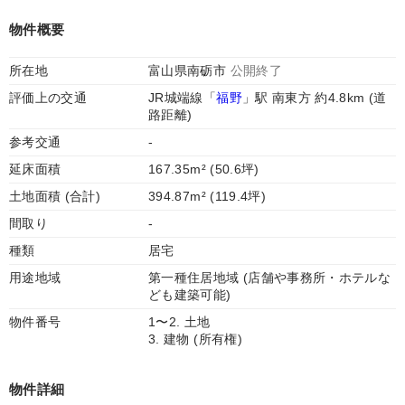
物件概要
所在地
富山県南砺市
公開終了
評価上の交通
JR城端線「
福野
」駅 南東方 約4.8km (道
路距離)
参考交通
-
延床面積
167.35m² (50.6坪)
土地面積 (合計)
394.87m² (119.4坪)
間取り
-
種類
居宅
用途地域
第一種住居地域 (店舗や事務所・ホテルな
ども建築可能)
物件番号
1〜2. 土地
3. 建物 (所有権)
物件詳細