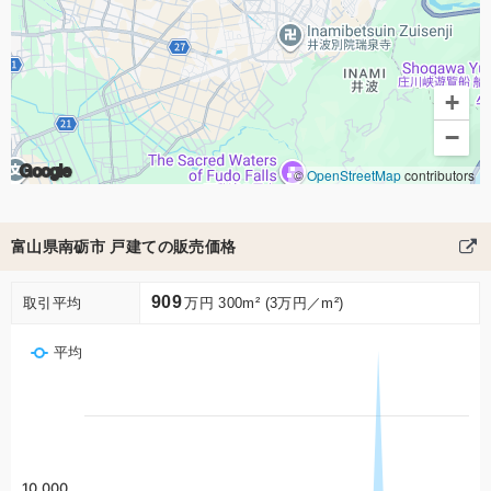
+
−
Google
©
OpenStreetMap
contributors
富山県南砺市 戸建ての販売価格
909
取引平均
万円 300m² (3万円／m²)
平均
10,000