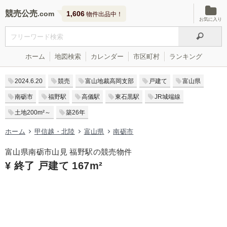
競売公売
1,606
物件出品中！
お気に入り
ホーム
地図検索
カレンダー
市区町村
ランキング
2024.6.20
競売
富山地裁高岡支部
戸建て
富山県
南砺市
福野駅
高儀駅
東石黒駅
JR城端線
土地200m²～
築26年
ホーム
甲信越・北陸
富山県
南砺市
富山県南砺市山見 福野駅の競売物件
¥ 終了 戸建て 167m²