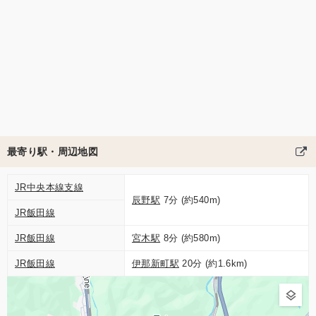
最寄り駅・周辺地図
JR中央本線支線
辰野駅
7分 (約540m)
JR飯田線
JR飯田線
宮木駅
8分 (約580m)
JR飯田線
伊那新町駅
20分 (約1.6km)