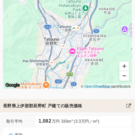
+
−
Google
©
OpenStreetMap
contributors
長野県上伊那郡辰野町 戸建ての販売価格
1,082
取引平均
万円 330m² (3.3万円／m²)
平均