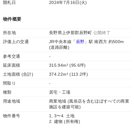
開札日
2024年7月16日(火)
物件概要
所在地
長野県上伊那郡辰野町
公開終了
評価上の交通
JR中央本線「
辰野
」駅 南西方 約500m
(道路距離)
参考交通
-
延床面積
315.94m² (95.6坪)
土地面積 (合計)
374.22m² (113.2坪)
間取り
-
種類
居宅・工場
用途地域
商業地域 (風俗店を含むほぼすべての商業
施設を建築可能)
物件番号
1, 3〜4. 土地
2. 建物 (所有権)