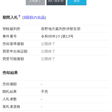
入札終了
問い合わせ
期間入札
(
3回目の出品
)
管轄裁判所
長野地方裁判所伊那支部
事件番号
令和05年(ケ)第13号
売却基準価額
公開終了
買受申出保証額
公開終了
買受可能価額
公開終了
売却結果
売却価額
-
開札結果
不売
入札者数
-
落札者資格
-