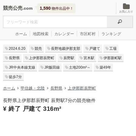
競売公売
1,590
物件出品中！
お気に入り
ホーム
地図検索
カレンダー
市区町村
ランキング
2024.6.20
競売
長野地裁伊那支部
戸建て
工場
長野県
上伊那郡辰野町
辰野駅
宮木駅
伊那新町駅
JR中央本線支線
JR飯田線
土地200m²～
築49年
徒歩7分
ホーム
甲信越・北陸
長野県
上伊那郡辰野町
長野県上伊那郡辰野町 辰野駅7分の競売物件
¥ 終了 戸建て 316m²