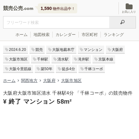
競売公売
1,590
物件出品中！
お気に入り
ホーム
地図検索
カレンダー
市区町村
ランキング
2024.6.20
競売
大阪地裁本庁
マンション
大阪府
大阪市旭区
千林駅
清水駅
滝井駅
京阪本線
大阪今里筋線
築50年
徒歩4分
千林コーポ
ホーム
関西地方
大阪府
大阪市旭区
大阪府大阪市旭区清水 千林駅4分 「千林コーポ」の競売物件
¥ 終了 マンション 58m²