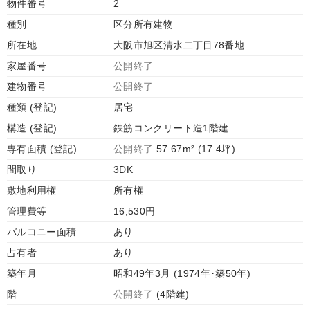
物件番号
2
種別
区分所有建物
所在地
大阪市旭区清水二丁目78番地
家屋番号
公開終了
建物番号
公開終了
種類 (登記)
居宅
構造 (登記)
鉄筋コンクリート造1階建
専有面積 (登記)
公開終了
57.67m² (17.4坪)
間取り
3DK
敷地利用権
所有権
管理費等
16,530円
バルコニー面積
あり
占有者
あり
築年月
昭和49年3月 (1974年･築50年)
階
公開終了
(4階建)