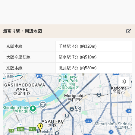
最寄り駅・周辺地図
京阪本線
千林駅
4分 (約320m)
大阪今里筋線
清水駅
7分 (約510m)
京阪本線
滝井駅
8分 (約580m)
2
1