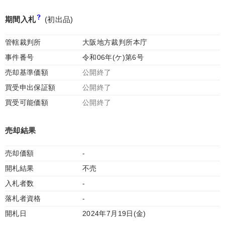
期間入札
(初出品)
管轄裁判所
大阪地方裁判所本庁
事件番号
令和06年(ケ)第6号
売却基準価額
公開終了
買受申出保証額
公開終了
買受可能価額
公開終了
売却結果
売却価額
-
開札結果
不売
入札者数
-
落札者資格
-
開札日
2024年7月19日(金)