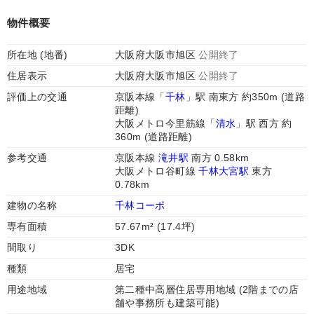
物件概要
所在地 (地番)
大阪府大阪市旭区
公開終了
住居表示
大阪府大阪市旭区
公開終了
評価上の交通
京阪本線「
千林
」駅 南東方 約350m (道路
距離)
大阪メトロ今里筋線「
清水
」駅 西方 約
360m (道路距離)
参考交通
京阪本線
滝井駅
南方 0.58km
大阪メトロ谷町線
千林大宮駅
東方
0.78km
建物の名称
千林コーポ
専有面積
57.67m² (17.4坪)
間取り
3DK
種類
居宅
用途地域
第二種中高層住居専用地域 (2階までの店
舗や事務所も建築可能)