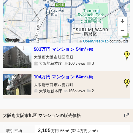
+
−
Google
©
OpenStreetMap
contributors
583万円 マンション 54m²
(初)
1
大阪府大阪市旭区高殿
大阪地裁本庁
160
3
104万円 マンション 64m²
(初)
2
大阪府守口市八雲西町
大阪地裁本庁
166
2
大阪府大阪市旭区 マンションの販売価格
2,105
取引平均
万円 65m² (32.4万円／m²)