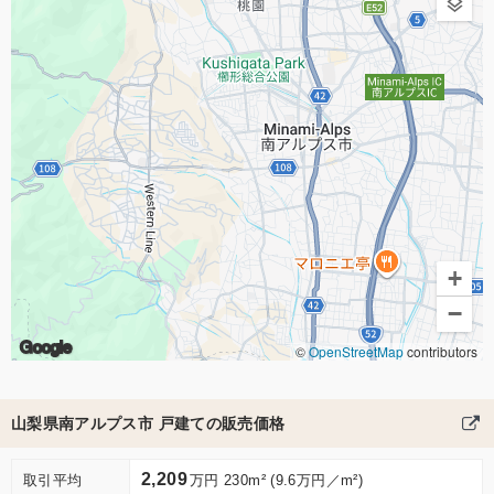
+
−
Google
©
OpenStreetMap
contributors
山梨県南アルプス市 戸建ての販売価格
2,209
取引平均
万円 230m² (9.6万円／m²)