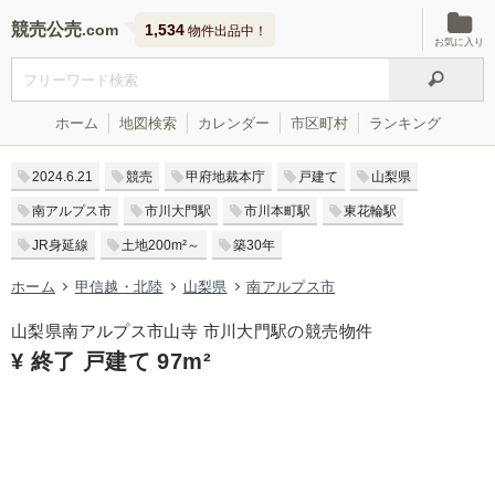
競売公売
1,534
物件出品中！
お気に入り
ホーム
地図検索
カレンダー
市区町村
ランキング
2024.6.21
競売
甲府地裁本庁
戸建て
山梨県
南アルプス市
市川大門駅
市川本町駅
東花輪駅
JR身延線
土地200m²～
築30年
ホーム
甲信越・北陸
山梨県
南アルプス市
山梨県南アルプス市山寺 市川大門駅の競売物件
¥ 終了 戸建て 97m²