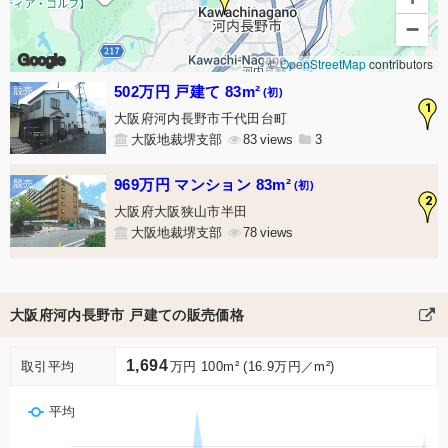
−
Google
©
OpenStreetMap
contributors
502万円 戸建て 83m²
(初)
1
大阪府河内長野市千代田台町
大阪地裁堺支部
83
3
969万円 マンション 83m²
(初)
2
大阪府大阪狭山市半田
大阪地裁堺支部
78
大阪府河内長野市 戸建ての販売価格
1,694
取引平均
万円 100m² (16.9万円／m²)
平均