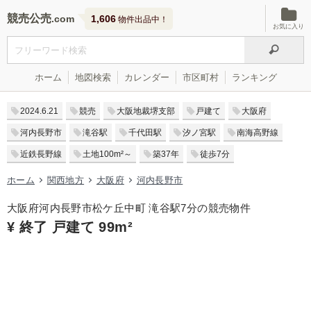
競売公売
1,606
物件出品中！
お気に入り
ホーム
地図検索
カレンダー
市区町村
ランキング
2024.6.21
競売
大阪地裁堺支部
戸建て
大阪府
河内長野市
滝谷駅
千代田駅
汐ノ宮駅
南海高野線
近鉄長野線
土地100m²～
築37年
徒歩7分
ホーム
関西地方
大阪府
河内長野市
大阪府河内長野市松ケ丘中町 滝谷駅7分の競売物件
¥ 終了 戸建て 99m²