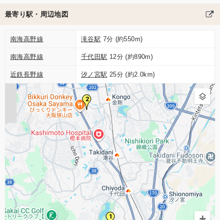
最寄り駅・周辺地図
南海高野線
滝谷駅
7分 (約550m)
南海高野線
千代田駅
12分 (約890m)
近鉄長野線
汐ノ宮駅
25分 (約2.0km)
2
1
+