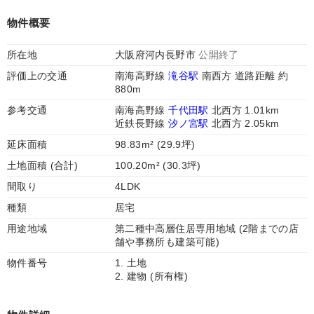
物件概要
所在地
大阪府河内長野市
公開終了
評価上の交通
南海高野線
滝谷駅
南西方 道路距離 約
880m
参考交通
南海高野線
千代田駅
北西方 1.01km
近鉄長野線
汐ノ宮駅
北西方 2.05km
延床面積
98.83m² (29.9坪)
土地面積 (合計)
100.20m² (30.3坪)
間取り
4LDK
種類
居宅
用途地域
第二種中高層住居専用地域 (2階までの店
舗や事務所も建築可能)
物件番号
1. 土地
2. 建物 (所有権)