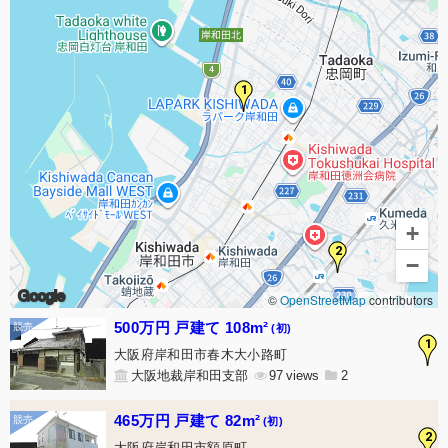
1
+
2
−
Google
©
OpenStreetMap
contributors
500万円 戸建て 108m²
(初)
1
大阪府岸和田市春木大小路町
大阪地裁岸和田支部
97
2
465万円 戸建て 82m²
(初)
2
大阪府岸和田市額原町