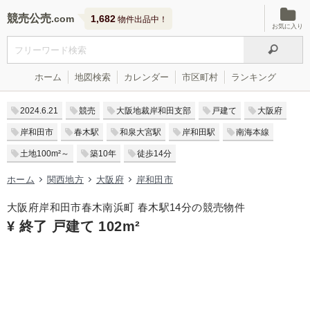
競売公売
1,682
物件出品中！
お気に入り
ホーム
地図検索
カレンダー
市区町村
ランキング
2024.6.21
競売
大阪地裁岸和田支部
戸建て
大阪府
岸和田市
春木駅
和泉大宮駅
岸和田駅
南海本線
土地100m²～
築10年
徒歩14分
ホーム
関西地方
大阪府
岸和田市
大阪府岸和田市春木南浜町 春木駅14分の競売物件
¥ 終了 戸建て 102m²