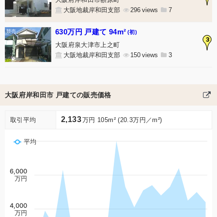
大阪地裁岸和田支部
296
7
630万円 戸建て 94m²
(初)
3
大阪府泉大津市上之町
大阪地裁岸和田支部
150
3
大阪府岸和田市 戸建ての販売価格
2,133
取引平均
万円 105m² (20.3万円／m²)
平均
6,000
万円
4,000
万円