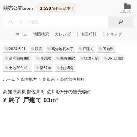
競売公売
1,590
物件出品中！
お気に入り
ホーム
地図検索
カレンダー
市区町村
ランキング
2024.6.21
競売
高知地裁本庁
戸建て
高知県
高岡郡佐川町
佐川駅
西佐川駅
襟野々駅
JR土讃線
土地200m²～
築67年
徒歩5分
ホーム
四国地方
高知県
高岡郡佐川町
高知県高岡郡佐川町 佐川駅5分の競売物件
¥ 終了 戸建て 93m²