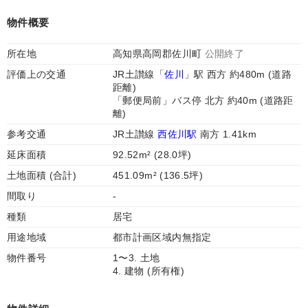
物件概要
所在地
高知県高岡郡佐川町
公開終了
評価上の交通
JR土讃線「
佐川
」駅 西方 約480m (道路
距離)
「郵便局前」バス停 北方 約40m (道路距
離)
参考交通
JR土讃線
西佐川駅
南方 1.41km
延床面積
92.52m² (28.0坪)
土地面積 (合計)
451.09m² (136.5坪)
間取り
-
種類
居宅
用途地域
都市計画区域内無指定
物件番号
1〜3. 土地
4. 建物 (所有権)