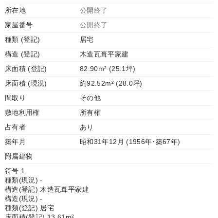
所在地
公開終了
家屋番号
公開終了
種類 (登記)
居宅
構造 (登記)
木造瓦葺平家建
床面積 (登記)
82.90m² (25.1坪)
床面積 (現況)
約92.52m² (28.0坪)
間取り
その他
敷地利用権
所有権
占有者
あり
築年月
昭和31年12月 (1956年･築67年)
附属建物
符号 1
種類(現況) -
構造(登記) 木造瓦葺平家建
構造(現況) -
種類(登記) 居宅
床面積(登記) 13.61m²