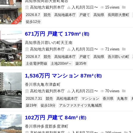
高知県長岡郡大豊町庵谷
高知地方裁判所本庁
入札8月31日〜
15
2026.8.7
競売
高知地裁本庁
戸建て
高知県
長岡郡大豊町
値下げ
徒歩12分
671万円 戸建て 179m²
(初)
高知県吾川郡いの町天王南
高知地方裁判所本庁
入札8月31日〜
71
2026.8.7
競売
高知地裁本庁
戸建て
高知県
吾川郡いの町
土佐電伊野線
土地200m²～
築35年
1,536万円 マンション 87m²
(初)
香川県丸亀市津森町
高松地方裁判所本庁
入札8月21日〜
70
2026.7.31
競売
高松地裁本庁
マンション
香川県
丸亀市
築19年
徒歩19分
アルファステイツ丸亀城西
102万円 戸建て 84m²
(初)
香川県仲多度郡多度津町
高松地方裁判所本庁
入札8月21日〜
166
2