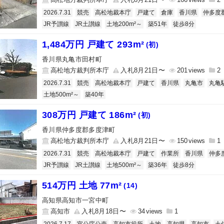
2026.7.31
競売
高松地裁本庁
戸建て
倉庫
香川県
仲多度
JR予讃線
JR土讃線
土地200m²～
築51年
徒歩8分
1,484万円 戸建て 293m²
(初)
香川県丸亀市田村町
高松地方裁判所本庁
入札8月21日〜
201
2
2026.7.31
競売
高松地裁本庁
戸建て
香川県
丸亀市
丸亀
土地500m²～
築40年
308万円 戸建て 186m²
(初)
香川県仲多度郡多度津町
高松地方裁判所本庁
入札8月21日〜
150
1
2026.7.31
競売
高松地裁本庁
戸建て
作業所
香川県
仲多
JR予讃線
JR土讃線
土地500m²～
築36年
徒歩8分
514万円 土地 77m²
(14)
高知県高知市一宮中町
高知市
入札8月18日〜
34
1