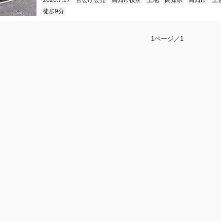
2026.7.17
官公庁公売
高知市役所
土地
高知県
高知市
土
徒歩9分
1ページ／1