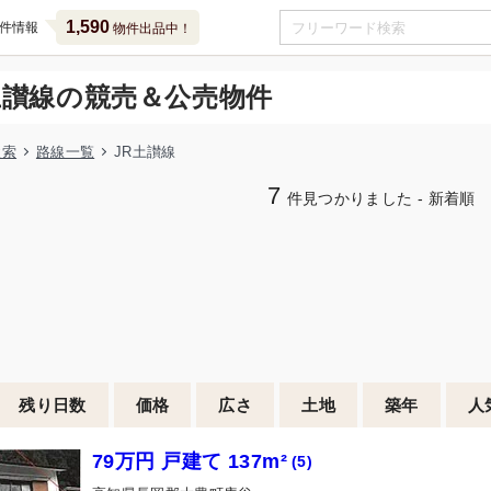
1,590
件情報
物件出品中！
土讃線の競売＆公売物件
検索
路線一覧
JR土讃線
7
件見つかりました - 新着順
残り日数
価格
広さ
土地
築年
人
79万円 戸建て 137m²
(5)