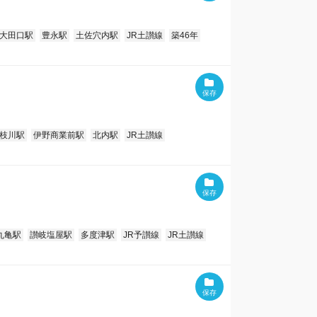
大田口駅
豊永駅
土佐穴内駅
JR土讃線
築46年
枝川駅
伊野商業前駅
北内駅
JR土讃線
丸亀駅
讃岐塩屋駅
多度津駅
JR予讃線
JR土讃線