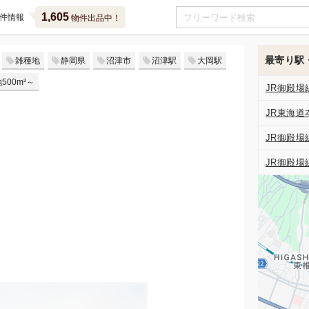
1,605
件情報
物件出品中！
最寄り駅
雑種地
静岡県
沼津市
沼津駅
大岡駅
500m²～
JR御殿場
JR東海道
JR御殿場
JR御殿場