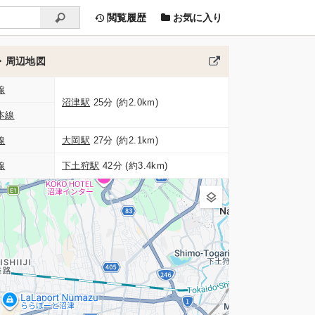
閲覧履歴
お気に入り
・周辺地図
線
沼津駅
25分 (約2.0km)
本線
線
大岡駅
27分 (約2.1km)
線
下土狩駅
42分 (約3.4km)