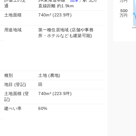
評価上の交
JR東海道本線「
沼津
」駅 北方
万円
通
直線距離 約1.9km
500
土地面積
740m² (223.9坪)
万円
用途地域
第一種住居地域 (店舗や事務
所・ホテルなども建築可能)
種別
土地 (農地)
地目 (登記)
田
土地面積 (登
740m² (223.9坪)
記)
建ぺい率
60%