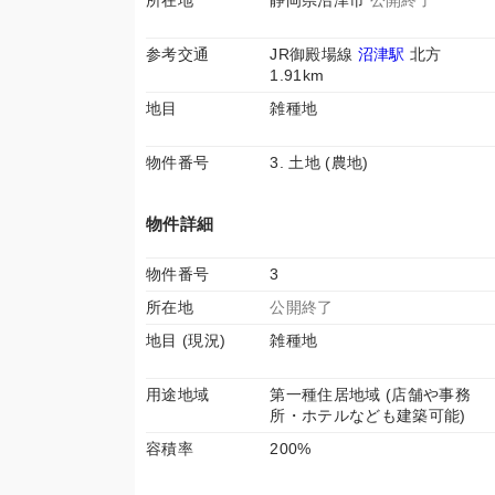
所在地
静岡県沼津市
公開終了
参考交通
JR御殿場線
沼津駅
北方
1.91km
地目
雑種地
物件番号
3. 土地 (農地)
物件詳細
物件番号
3
所在地
公開終了
地目 (現況)
雑種地
用途地域
第一種住居地域 (店舗や事務
所・ホテルなども建築可能)
容積率
200%