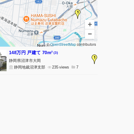
1
+
−
©
OpenStreetMap
contributors
148万円 戸建て 70m²
(3)
1
静岡県沼津市大岡
静岡地裁沼津支部
235
7