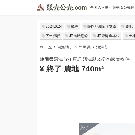
競売公売
全国の不動産競売＆公売物
2024.6.24
競売
静岡地裁沼津支部
農地
下土狩駅
JR御殿場線
JR東海道本線
土地
ホーム
東海地方
静岡県
沼津市
静岡県沼津市江原町 沼津駅25分の競売物件
¥ 終了 農地 740m²