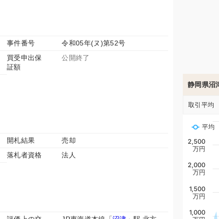
事件番号
令和05年(ヌ)第52号
買受申出保
公開終了
証額
静岡県沼
取引平均
平均
開札結果
売却
2,500
万円
落札者資格
法人
2,000
万円
1,500
万円
1,000