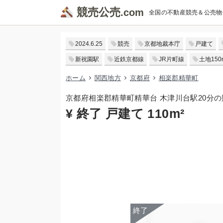
競売公売
全国の不動産競売＆公売物
2024.6.25
競売
京都地裁本庁
戸建て
新祝園駅
近鉄京都線
JR片町線
土地150
ホーム
関西地方
京都府
相楽郡精華町
京都府相楽郡精華町精華台 木津川台駅20分
¥ 終了 戸建て 110m²