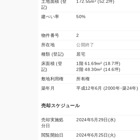
土地面積 (登
172.55m² (52.2坪)
記)
建ぺい率
50%
物件番号
2
所在地
公開終了
種類 (登記)
居宅
床面積 (登
1階 61.69m² (18.7坪)
記)
2階 48.30m² (14.6坪)
敷地利用権
所有権
築年月
平成12年6月 (2000年･築24年)
売却スケジュール
売却実施処
2024年5月29日(水)
分日
閲覧開始日
2024年6月25日(火)