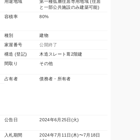
用途地域
第一種低層住居専用地域 (住居
と一部公共施設のみ建築可能)
容積率
80%
種別
建物
家屋番号
公開終了
構造 (登記)
木造スレート葺2階建
間取り
その他
占有者
債務者・所有者
公告日
2024年6月25日(火)
入札期間
2024年7月11日(木)〜7月18日