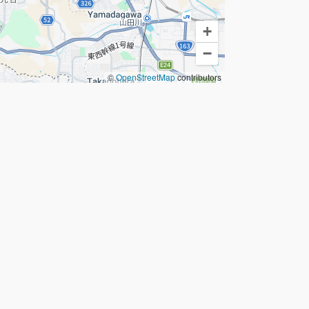
+
−
©
OpenStreetMap
contributors