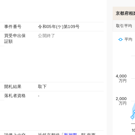
京都府相
取引平均
事件番号
令和05年(ケ)第109号
買受申出保
公開終了
平均
証額
4,000
万円
開札結果
取下
落札者資格
-
2,000
万円
1