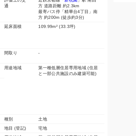
評価上の交
近鉄京都線「
新祝園
」駅 南西
通
方 道路距離 約2.3km
最寄バス停「精華台4丁目」南
方 約200m (徒歩約3分)
延床面積
109.99m² (33.3坪)
間取り
-
用途地域
第一種低層住居専用地域 (住居
と一部公共施設のみ建築可能)
種別
土地
地目 (登記)
宅地