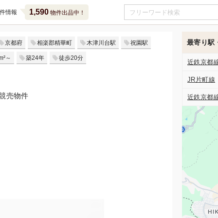
1,590
件情報
物件出品中！
最寄り駅
京都府
相楽郡精華町
木津川台駅
祝園駅
m²～
築24年
徒歩20分
近鉄京都
JR片町線
の競売物件
近鉄京都