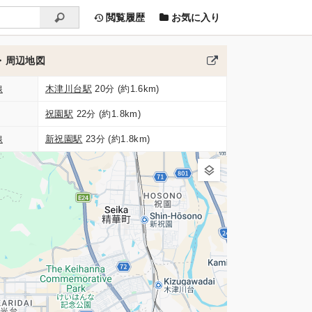
閲覧履歴
お気に入り
・周辺地図
線
木津川台駅
20分 (約1.6km)
祝園駅
22分 (約1.8km)
線
新祝園駅
23分 (約1.8km)