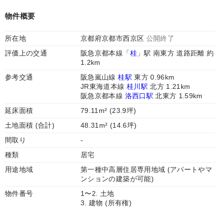
物件概要
所在地
京都府京都市西京区
公開終了
評価上の交通
阪急京都本線「
桂
」駅 南東方 道路距離 約
1.2km
参考交通
阪急嵐山線
桂駅
東方 0.96km
JR東海道本線
桂川駅
北方 1.21km
阪急京都本線
洛西口駅
北東方 1.59km
延床面積
79.11m² (23.9坪)
土地面積 (合計)
48.31m² (14.6坪)
間取り
-
種類
居宅
用途地域
第一種中高層住居専用地域 (アパートやマ
ンションの建築が可能)
物件番号
1〜2. 土地
3. 建物 (所有権)