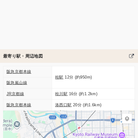
最寄り駅・周辺地図
阪急京都本線
桂駅
12分 (約950m)
阪急嵐山線
JR京都線
桂川駅
16分 (約1.2km)
2
阪急京都本線
洛西口駅
20分 (約1.6km)