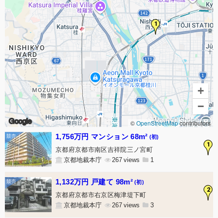
1
+
−
Google
©
OpenStreetMap
contributors
1,756万円 マンション 68m²
(初)
1
京都府京都市南区吉祥院三ノ宮町
京都地裁本庁
267
1
1,132万円 戸建て 98m²
(初)
2
京都府京都市右京区梅津堤下町
京都地裁本庁
267
3