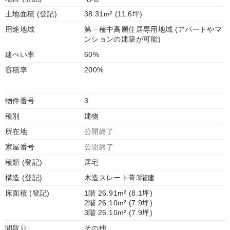
土地面積 (登記)
38.31m² (11.6坪)
用途地域
第一種中高層住居専用地域 (アパートやマ
ンションの建築が可能)
建ぺい率
60%
容積率
200%
物件番号
3
種別
建物
所在地
公開終了
家屋番号
公開終了
種類 (登記)
居宅
構造 (登記)
木造スレート葺3階建
床面積 (登記)
1階 26.91m² (8.1坪)
2階 26.10m² (7.9坪)
3階 26.10m² (7.9坪)
間取り
その他