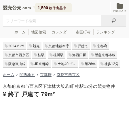
競売公売
1,590
物件出品中！
お気に入り
ホーム
地図検索
カレンダー
市区町村
ランキング
2024.6.25
競売
京都地裁本庁
戸建て
京都府
京都市西京区
桂駅
桂川駅
洛西口駅
阪急京都本線
阪急嵐山線
JR京都線
土地40m²～
築26年
徒歩12分
ホーム
関西地方
京都府
京都市西京区
京都府京都市西京区下津林大般若町 桂駅12分の競売物件
¥ 終了 戸建て 79m²