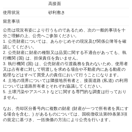
高接面
使用状況
砂利敷き
留意事項
公売は現況有姿により行うものであるため、次の一般的事項を十
分ご理解の上、公売へご参加ください。
1. 公売財産については、あらかじめその現況及び関係公簿等を確
認してください。
2. 公売財産に財産の種類又は品質に関する不適合があっても、執
行機関 (国) は、担保責任を負いません。
3. 執行機関 (国) は、公売財産の引渡義務を負わないため、使用者
又は占有者に対して明渡しを求める場合や不動産内にある動産の
処理などはすべて買受人の責任において行うことになります。
4. 土地の境界については隣接地所有者と、接面道路 (私道) の利用
については道路所有者とそれぞれ協議してください。
5. 土壌汚染やアスベストなどに関する専門的な調査は行っており
ません。
なお、売却区分番号内に複数の財産 (財産が一つで所有者を異にす
る場合を含む。) があるものについては、国税徴収法第89条第3項
の規定に基づき、一括換価の方法により公売を行います。