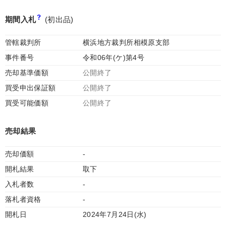
期間入札
(初出品)
管轄裁判所
横浜地方裁判所相模原支部
事件番号
令和06年(ケ)第4号
売却基準価額
公開終了
買受申出保証額
公開終了
買受可能価額
公開終了
売却結果
売却価額
-
開札結果
取下
入札者数
-
落札者資格
-
開札日
2024年7月24日(水)