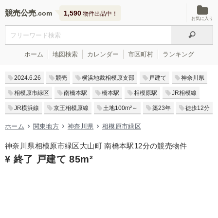
競売公売
1,590
物件出品中！
お気に入り
ホーム
地図検索
カレンダー
市区町村
ランキング
2024.6.26
競売
横浜地裁相模原支部
戸建て
神奈川県
相模原市緑区
南橋本駅
橋本駅
相模原駅
JR相模線
JR横浜線
京王相模原線
土地100m²～
築23年
徒歩12分
ホーム
関東地方
神奈川県
相模原市緑区
神奈川県相模原市緑区大山町 南橋本駅12分の競売物件
¥ 終了 戸建て 85m²