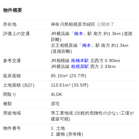
物件概要
所在地
神奈川県相模原市緑区
公開終了
評価上の交通
JR横浜線「
橋本
」駅 南方 約1.3km (道路
距離)
京王相模原線「
橋本
」駅 南方 約1.3km
(道路距離)
参考交通
JR相模線
南橋本駅
北西方 0.90km
JR横浜線
相模原駅
西方 2.33km
延床面積
85.10m² (25.7坪)
土地面積 (合計)
110.61m² (33.5坪)
間取り
4LDK
種類
居宅
用途地域
準工業地域 (比較的危険性の少ない工場が
建築可能)
物件番号
1. 土地
2. 建物 (所有権)