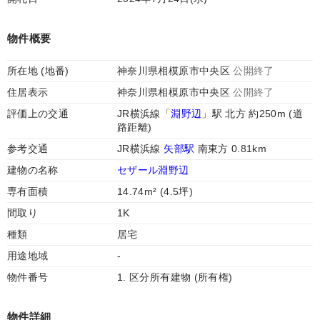
物件概要
所在地 (地番)
神奈川県相模原市中央区
公開終了
住居表示
神奈川県相模原市中央区
公開終了
評価上の交通
JR横浜線「
淵野辺
」駅 北方 約250m (道
路距離)
参考交通
JR横浜線
矢部駅
南東方 0.81km
建物の名称
セザール淵野辺
専有面積
14.74m² (4.5坪)
間取り
1K
種類
居宅
用途地域
-
物件番号
1. 区分所有建物 (所有権)
物件詳細