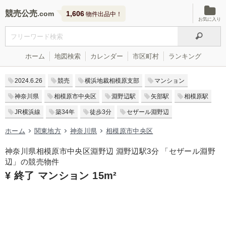
競売公売
1,606
物件出品中！
お気に入り
ホーム
地図検索
カレンダー
市区町村
ランキング
2024.6.26
競売
横浜地裁相模原支部
マンション
神奈川県
相模原市中央区
淵野辺駅
矢部駅
相模原駅
JR横浜線
築34年
徒歩3分
セザール淵野辺
ホーム
関東地方
神奈川県
相模原市中央区
神奈川県相模原市中央区淵野辺 淵野辺駅3分 「セザール淵野
辺」の競売物件
¥ 終了 マンション 15m²