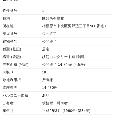
物件番号
1
種別
区分所有建物
所在地
相模原市中央区淵野辺三丁目966番地9
家屋番号
公開終了
建物番号
公開終了
種類 (登記)
居宅
構造 (登記)
鉄筋コンクリート造1階建
専有面積 (登記)
公開終了
14.74m² (4.5坪)
間取り
1K
敷地利用権
所有権
管理費等
14,430円
バルコニー面積
あり
占有者
債務者・所有者
築年月
平成2年3月 (1990年･築34年)