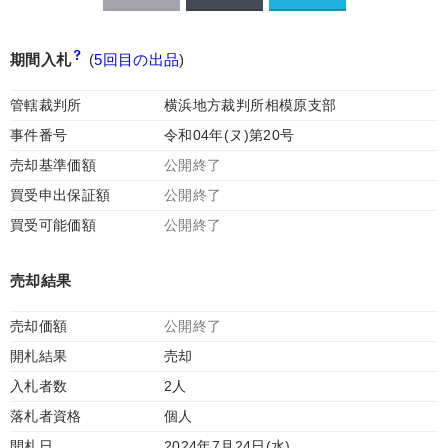
期間入札
(
5回目の出品
)
管轄裁判所
横浜地方裁判所相模原支部
事件番号
令和04年(ヌ)第20号
売却基準価額
公開終了
買受申出保証額
公開終了
買受可能価額
公開終了
売却結果
売却価額
公開終了
開札結果
売却
入札者数
2人
落札者資格
個人
開札日
2024年7月24日(水)