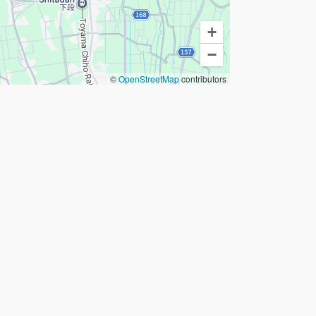
+
−
©
OpenStreetMap
contributors