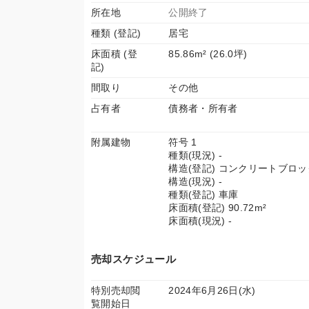
所在地
公開終了
種類 (登記)
居宅
床面積 (登
85.86m² (26.0坪)
記)
間取り
その他
占有者
債務者・所有者
附属建物
符号 1
種類(現況) -
構造(登記) コンクリートブロ
構造(現況) -
種類(登記) 車庫
床面積(登記) 90.72m²
床面積(現況) -
売却スケジュール
特別売却閲
2024年6月26日(水)
覧開始日