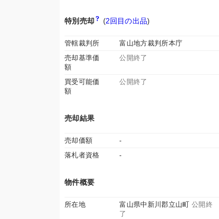
特別売却
(
2回目の出品
)
管轄裁判所
富山地方裁判所本庁
売却基準価
公開終了
額
買受可能価
公開終了
額
売却結果
売却価額
-
落札者資格
-
物件概要
所在地
富山県中新川郡立山町
公開終
了