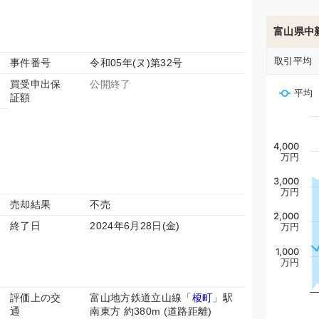
富山県中
取引平均
事件番号
令和05年(ヌ)第32号
買受申出保
公開終了
平均
証額
4,000
万円
3,000
万円
売却結果
不売
2,000
終了日
2024年6月28日(金)
万円
1,000
万円
評価上の交
富山地方鉄道立山線「
榎町
」駅
通
南東方 約380m (道路距離)