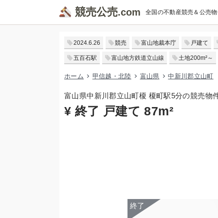
競売公売
全国の不動産競売＆公売物
2024.6.26
競売
富山地裁本庁
戸建て
五百石駅
富山地方鉄道立山線
土地200m²～
ホーム
甲信越・北陸
富山県
中新川郡立山町
富山県中新川郡立山町榎 榎町駅5分の競売物
¥ 終了 戸建て 87m²