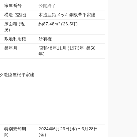
家屋番号
公開終了
構造 (登記)
木造亜鉛メッキ鋼板葺平家建
床面積 (現
約87.48m² (26.5坪)
況)
敷地利用権
所有権
築年月
昭和48年11月 (1973年･築50
年)
ック造陸屋根平家建
特別売却期
2024年6月26日(水)〜6月28日
間
(金)