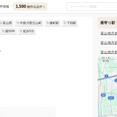
1,590
件情報
物件出品中！
最寄り駅
富山県
中新川郡立山町
榎町駅
下段駅
築50年
徒歩5分
富山地方
富山地方
件
富山地方