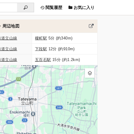
閲覧履歴
お気に入り
・周辺地図
鉄道立山線
榎町駅
5分 (約340m)
鉄道立山線
下段駅
12分 (約910m)
鉄道立山線
五百石駅
15分 (約1.2km)