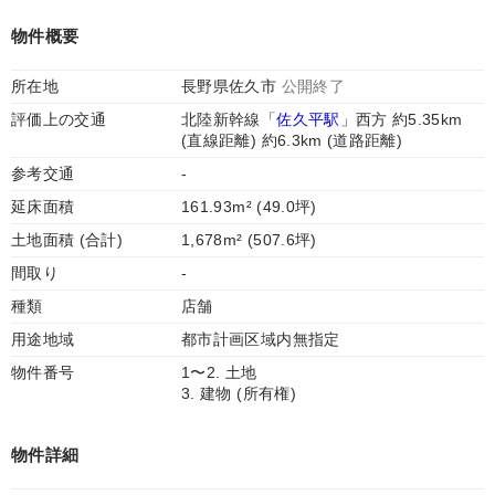
物件概要
所在地
長野県佐久市
公開終了
評価上の交通
北陸新幹線「
佐久平駅
」西方 約5.35km
(直線距離) 約6.3km (道路距離)
参考交通
-
延床面積
161.93m² (49.0坪)
土地面積 (合計)
1,678m² (507.6坪)
間取り
-
種類
店舗
用途地域
都市計画区域内無指定
物件番号
1〜2. 土地
3. 建物 (所有権)
物件詳細