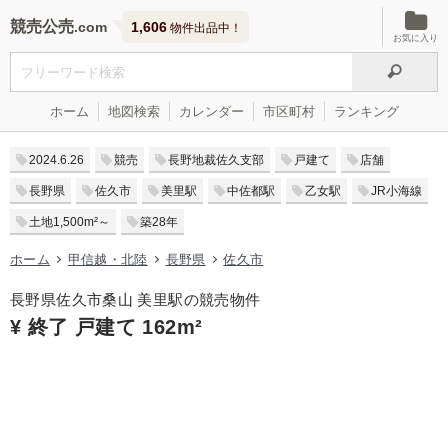
競売公売
1,606
物件出品中！
お気に入り
ホーム
地図検索
カレンダー
市区町村
ランキング
2024.6.26
競売
長野地裁佐久支部
戸建て
店舗
長野県
佐久市
美里駅
中佐都駅
乙女駅
JR小海線
土地1,500m²～
築28年
ホーム
甲信越・北陸
長野県
佐久市
長野県佐久市桑山 美里駅の競売物件
¥ 終了 戸建て 162m²