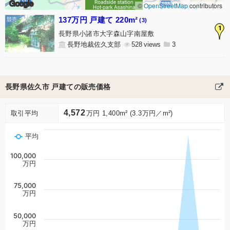
Google
©
OpenStreetMap
contributors
137万円 戸建て 220m²
(3)
1
長野県小諸市大字森山字南屋敷
長野地裁佐久支部
528
3
長野県佐久市 戸建ての販売価格
4,572
取引平均
万円 1,400m² (3.3万円／m²)
平均
100,000
万円
75,000
万円
50,000
万円