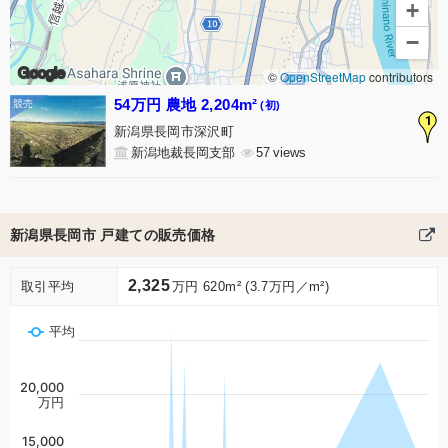
+
−
Google
©
OpenStreetMap
contributors
54万円 農地 2,204m²
(初)
1
新潟県長岡市深沢町
新潟地裁長岡支部
57
新潟県長岡市 戸建ての販売価格
2,325
取引平均
万円 620m² (3.7万円／m²)
平均
20,000
万円
15,000