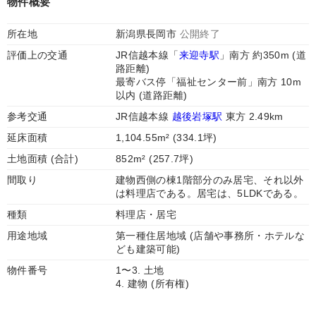
物件概要
所在地
新潟県長岡市
公開終了
評価上の交通
JR信越本線「
来迎寺駅
」南方 約350m (道
路距離)
最寄バス停「福祉センター前」南方 10m
以内 (道路距離)
参考交通
JR信越本線
越後岩塚駅
東方 2.49km
延床面積
1,104.55m² (334.1坪)
土地面積 (合計)
852m² (257.7坪)
間取り
建物西側の棟1階部分のみ居宅、それ以外
は料理店である。居宅は、5LDKである。
種類
料理店・居宅
用途地域
第一種住居地域 (店舗や事務所・ホテルな
ども建築可能)
物件番号
1〜3. 土地
4. 建物 (所有権)