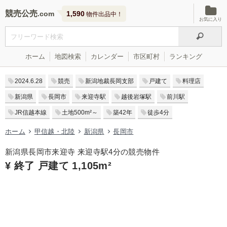
競売公売
1,590
物件出品中！
お気に入り
ホーム
地図検索
カレンダー
市区町村
ランキング
2024.6.28
競売
新潟地裁長岡支部
戸建て
料理店
新潟県
長岡市
来迎寺駅
越後岩塚駅
前川駅
JR信越本線
土地500m²～
築42年
徒歩4分
ホーム
甲信越・北陸
新潟県
長岡市
新潟県長岡市来迎寺 来迎寺駅4分の競売物件
¥ 終了 戸建て 1,105m²