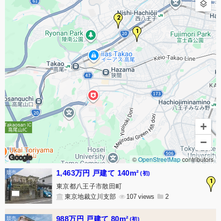
2
1
+
−
Google
©
OpenStreetMap
contributors
1,463万円 戸建て 140m²
(初)
1
東京都八王子市散田町
東京地裁立川支部
107
2
988万円 戸建て 80m²
(初)