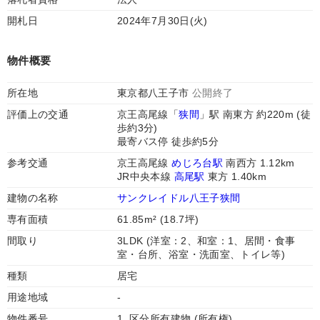
開札日
2024年7月30日(火)
物件概要
所在地
東京都八王子市
公開終了
評価上の交通
京王高尾線「
狭間
」駅 南東方 約220m (徒
歩約3分)
最寄バス停 徒歩約5分
参考交通
京王高尾線
めじろ台駅
南西方 1.12km
JR中央本線
高尾駅
東方 1.40km
建物の名称
サンクレイドル八王子狭間
専有面積
61.85m² (18.7坪)
間取り
3LDK (洋室：2、和室：1、居間・食事
室・台所、浴室・洗面室、トイレ等)
種類
居宅
用途地域
-
物件番号
1. 区分所有建物 (所有権)