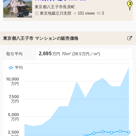
2
東京都八王子市長房町
東京地裁立川支部
101
3
東京都八王子市 マンションの販売価格
2,695
取引平均
万円 70m² (38.5万円／m²)
平均
10,000
万円
7,500
万円
5,000
万円
2,500