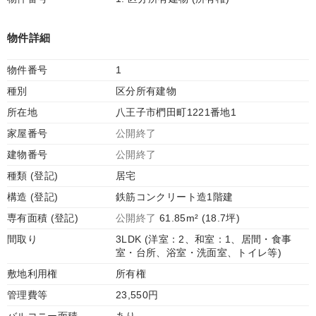
物件詳細
物件番号
1
種別
区分所有建物
所在地
八王子市椚田町1221番地1
家屋番号
公開終了
建物番号
公開終了
種類 (登記)
居宅
構造 (登記)
鉄筋コンクリート造1階建
専有面積 (登記)
公開終了
61.85m² (18.7坪)
間取り
3LDK (洋室：2、和室：1、居間・食事
室・台所、浴室・洗面室、トイレ等)
敷地利用権
所有権
管理費等
23,550円