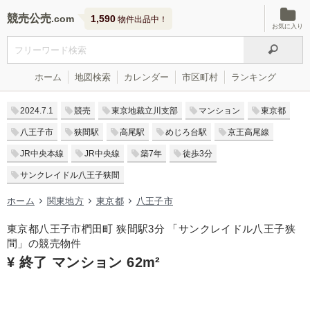
競売公売
1,590
物件出品中！
お気に入り
ホーム
地図検索
カレンダー
市区町村
ランキング
2024.7.1
競売
東京地裁立川支部
マンション
東京都
八王子市
狭間駅
高尾駅
めじろ台駅
京王高尾線
JR中央本線
JR中央線
築7年
徒歩3分
サンクレイドル八王子狭間
ホーム
関東地方
東京都
八王子市
東京都八王子市椚田町 狭間駅3分 「サンクレイドル八王子狭
間」の競売物件
¥ 終了 マンション 62m²