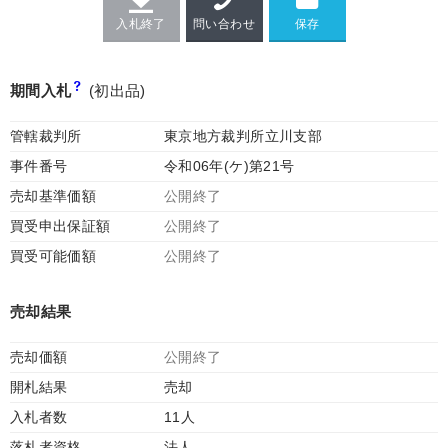
入札終了
問い合わせ
期間入札
(初出品)
管轄裁判所
東京地方裁判所立川支部
事件番号
令和06年(ケ)第21号
売却基準価額
公開終了
買受申出保証額
公開終了
買受可能価額
公開終了
売却結果
売却価額
公開終了
開札結果
売却
入札者数
11人
落札者資格
法人