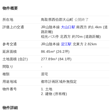
物件概要
所在地
鳥取県西伯郡大山町
公開終了
評価上の交通
JR山陰本線
大山口駅
南西方 約1.4km (道
路距離)
稲光バス停 北西方 約70m (道路距離)
参考交通
JR山陰本線
淀江駅
北東方 2.82km
延床面積
86.45m² (26.2坪)
土地面積 (合計)
277.89m² (84.1坪)
間取り
-
種類
居宅
用途地域
都市計画区域外無指定
物件番号
1. 土地
2. 建物 (所有権)
物件詳細