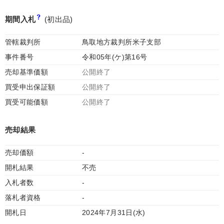
期間入札
(初出品)
管轄裁判所
鳥取地方裁判所米子支部
事件番号
令和05年(ケ)第16号
売却基準価額
公開終了
買受申出保証額
公開終了
買受可能価額
公開終了
売却結果
売却価額
-
開札結果
不売
入札者数
-
落札者資格
-
開札日
2024年7月31日(水)