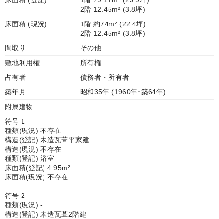
床面積 (登記)
1階 79.17m² (23.9坪)
2階 12.45m² (3.8坪)
床面積 (現況)
1階 約74m² (22.4坪)
2階 12.45m² (3.8坪)
間取り
その他
敷地利用権
所有権
占有者
債務者・所有者
築年月
昭和35年 (1960年･築64年)
附属建物
符号 1
種類(現況) 不存在
構造(登記) 木造瓦葺平家建
構造(現況) 不存在
種類(登記) 浴室
床面積(登記) 4.95m²
床面積(現況) 不存在
符号 2
種類(現況) -
構造(登記) 木造瓦葺2階建