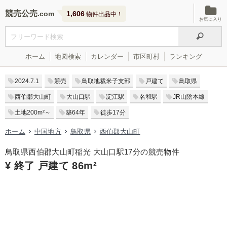
競売公売
1,606
物件出品中！
お気に入り
ホーム
地図検索
カレンダー
市区町村
ランキング
2024.7.1
競売
鳥取地裁米子支部
戸建て
鳥取県
西伯郡大山町
大山口駅
淀江駅
名和駅
JR山陰本線
土地200m²～
築64年
徒歩17分
ホーム
中国地方
鳥取県
西伯郡大山町
鳥取県西伯郡大山町稲光 大山口駅17分の競売物件
¥ 終了 戸建て 86m²