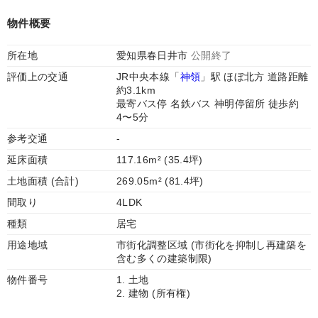
物件概要
所在地
愛知県春日井市
公開終了
評価上の交通
JR中央本線「
神領
」駅 ほぼ北方 道路距離
約3.1km
最寄バス停 名鉄バス 神明停留所 徒歩約
4〜5分
参考交通
-
延床面積
117.16m² (35.4坪)
土地面積 (合計)
269.05m² (81.4坪)
間取り
4LDK
種類
居宅
用途地域
市街化調整区域 (市街化を抑制し再建築を
含む多くの建築制限)
物件番号
1. 土地
2. 建物 (所有権)