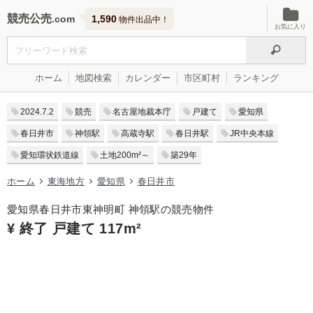
競売公売
1,590
物件出品中！
お気に入り
ホーム
地図検索
カレンダー
市区町村
ランキング
2024.7.2
競売
名古屋地裁本庁
戸建て
愛知県
春日井市
神領駅
高蔵寺駅
春日井駅
JR中央本線
愛知環状鉄道線
土地200m²～
築29年
ホーム
東海地方
愛知県
春日井市
愛知県春日井市東神明町 神領駅の競売物件
¥ 終了 戸建て 117m²