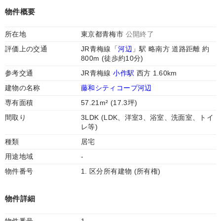
物件概要
所在地
東京都青梅市
公開終了
評価上の交通
JR青梅線「
河辺
」駅 略南方 道路距離 約
800m (徒歩約10分)
参考交通
JR青梅線
小作駅
西方 1.60km
建物の名称
藤和シティコープ河辺
専有面積
57.21m² (17.3坪)
間取り
3LDK (LDK、洋室3、浴室、洗面室、トイ
レ等)
種類
居宅
用途地域
-
物件番号
1. 区分所有建物 (所有権)
物件詳細