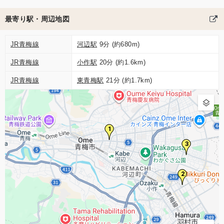
最寄り駅・周辺地図
JR青梅線
河辺駅
9分 (約680m)
JR青梅線
小作駅
20分 (約1.6km)
JR青梅線
東青梅駅
21分 (約1.7km)
1
3
2