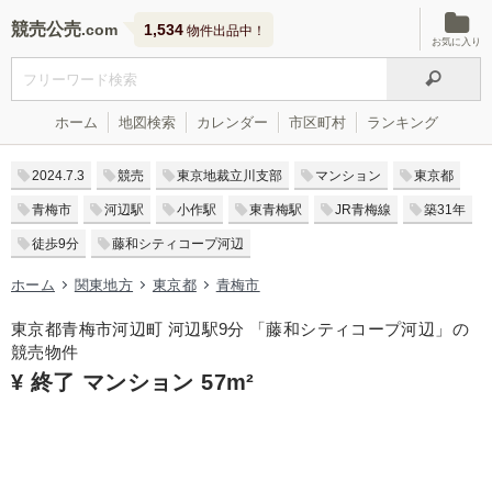
競売公売
1,534
物件出品中！
お気に入り
ホーム
地図検索
カレンダー
市区町村
ランキング
2024.7.3
競売
東京地裁立川支部
マンション
東京都
青梅市
河辺駅
小作駅
東青梅駅
JR青梅線
築31年
徒歩9分
藤和シティコープ河辺
ホーム
関東地方
東京都
青梅市
東京都青梅市河辺町 河辺駅9分 「藤和シティコープ河辺」の
競売物件
¥ 終了 マンション 57m²