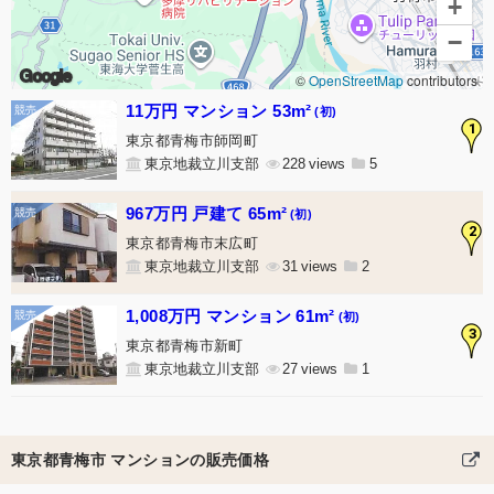
+
−
Google
©
OpenStreetMap
contributors
11万円 マンション 53m²
(初)
1
東京都青梅市師岡町
東京地裁立川支部
228
5
967万円 戸建て 65m²
(初)
2
東京都青梅市末広町
東京地裁立川支部
31
2
1,008万円 マンション 61m²
(初)
3
東京都青梅市新町
東京地裁立川支部
27
1
東京都青梅市 マンションの販売価格