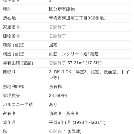
物件番号
1
種別
区分所有建物
所在地
青梅市河辺町二丁目962番地1
家屋番号
公開終了
建物番号
公開終了
種類 (登記)
居宅
構造 (登記)
鉄筋コンクリート造1階建
専有面積 (登記)
公開終了
57.21m² (17.3坪)
間取り
3LDK (LDK、洋室3、浴室、洗面室、トイ
レ等)
敷地利用権
所有権
管理費等
28,899円
バルコニー面積
あり
占有者
債務者・所有者
築年月
平成5年1月 (1993年･築31年)
階
公開終了
(8階建)