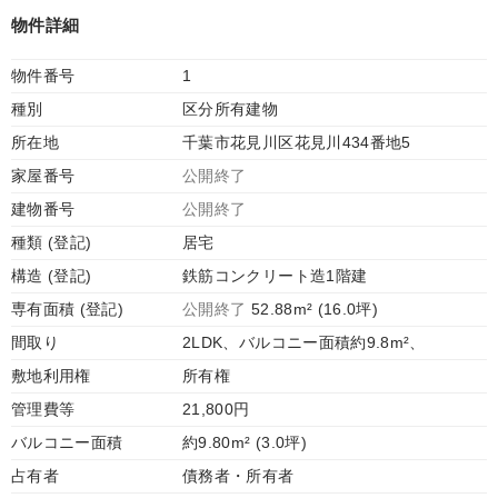
物件詳細
物件番号
1
種別
区分所有建物
所在地
千葉市花見川区花見川434番地5
家屋番号
公開終了
建物番号
公開終了
種類 (登記)
居宅
構造 (登記)
鉄筋コンクリート造1階建
専有面積 (登記)
公開終了
52.88m² (16.0坪)
間取り
2LDK、バルコニー面積約9.8m²、
敷地利用権
所有権
管理費等
21,800円
バルコニー面積
約9.80m² (3.0坪)
占有者
債務者・所有者