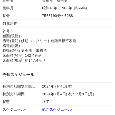
占有者
債務者・所有者
築年月
昭和43年 (1968年･築56年)
持分
7568190分の5288
附属建物
符号 1
種類(現況) -
構造(登記) 鉄筋コンクリート造陸屋根平家建
構造(現況) -
種類(登記) 集会所・事務所
床面積(登記) 142.49m²
床面積(現況) 約147.47m²
売却スケジュール
特別売却閲覧開始日
2024年7月4日(木)
特別売却期間
2024年7月4日(木)〜7月8日(月)
状態
終了
スケジュール
競売スケジュール