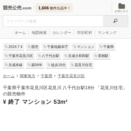
競売公売
1,606
物件出品中！
お気に入り
ホーム
地図検索
カレンダー
市区町村
ランキング
2024.7.4
競売
千葉地裁本庁
マンション
千葉県
千葉市花見川区
八千代台駅
京成大和田駅
実籾駅
京成本線
築56年
徒歩18分
花見川住宅
ホーム
関東地方
千葉県
千葉市花見川区
千葉県千葉市花見川区花見川 八千代台駅18分 「花見川住宅」
の競売物件
¥ 終了 マンション 53m²