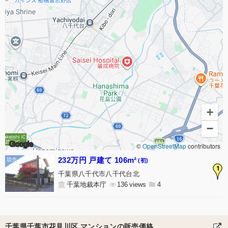
+
−
Google
©
OpenStreetMap
contributors
232万円 戸建て 106m²
(初)
1
千葉県八千代市八千代台北
千葉地裁本庁
136
4
千葉県千葉市花見川区 マンションの販売価格