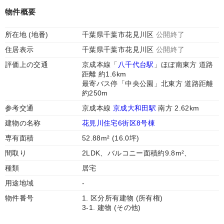
物件概要
所在地 (地番)
千葉県千葉市花見川区
公開終了
住居表示
千葉県千葉市花見川区
公開終了
評価上の交通
京成本線「
八千代台駅
」ほぼ南東方 道路
距離 約1.6km
最寄バス停「中央公園」北東方 道路距離
約250m
参考交通
京成本線
京成大和田駅
南方 2.62km
建物の名称
花見川住宅6街区8号棟
専有面積
52.88m² (16.0坪)
間取り
2LDK、バルコニー面積約9.8m²、
種類
居宅
用途地域
-
物件番号
1. 区分所有建物 (所有権)
3-1. 建物 (その他)