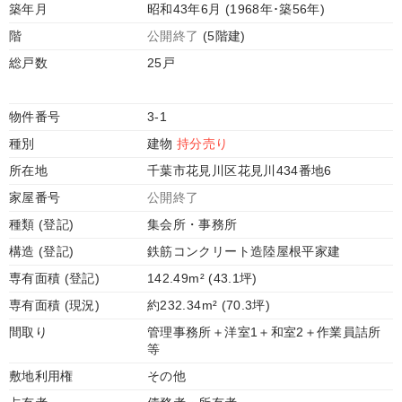
築年月
昭和43年6月 (1968年･築56年)
階
公開終了
(5階建)
総戸数
25戸
物件番号
3-1
種別
建物
持分売り
所在地
千葉市花見川区花見川434番地6
家屋番号
公開終了
種類 (登記)
集会所・事務所
構造 (登記)
鉄筋コンクリート造陸屋根平家建
専有面積 (登記)
142.49m² (43.1坪)
専有面積 (現況)
約232.34m² (70.3坪)
間取り
管理事務所＋洋室1＋和室2＋作業員詰所
等
敷地利用権
その他