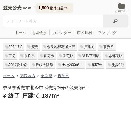
競売公売
1,590
物件出品中！
お気に入り
ホーム
地図検索
カレンダー
市区町村
ランキング
2024.7.5
競売
奈良地裁葛城支部
戸建て
事務所
工房
奈良県
香芝市
香芝駅
近鉄下田駅
志都美駅
JR和歌山線
近鉄大阪線
土地200m²～
築57年
徒歩9分
ホーム
関西地方
奈良県
香芝市
奈良県香芝市北今市 香芝駅9分の競売物件
¥ 終了 戸建て 187m²