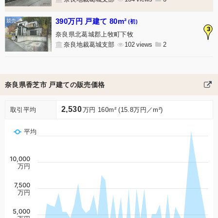
390万円 戸建て 80m²
(初)
3
奈良県北葛城郡上牧町下牧
奈良地裁葛城支部
102
2
奈良県香芝市 戸建ての販売価格
2,530
取引平均
万円 160m² (15.8万円／m²)
平均
10,000
万円
7,500
万円
5,000