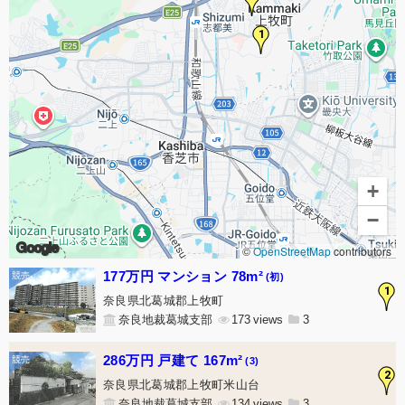
1
+
−
Google
©
OpenStreetMap
contributors
177万円 マンション 78m²
(初)
1
奈良県北葛城郡上牧町
奈良地裁葛城支部
173
3
286万円 戸建て 167m²
(3)
2
奈良県北葛城郡上牧町米山台
奈良地裁葛城支部
134
3