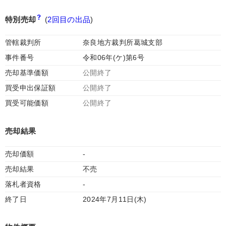
特別売却
(
2回目の出品
)
管轄裁判所
奈良地方裁判所葛城支部
事件番号
令和06年(ケ)第6号
売却基準価額
公開終了
買受申出保証額
公開終了
買受可能価額
公開終了
売却結果
売却価額
-
売却結果
不売
落札者資格
-
終了日
2024年7月11日(木)