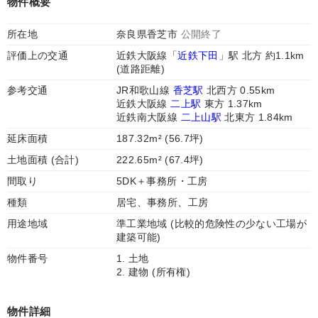
物件概要
所在地
奈良県香芝市
公開終了
評価上の交通
近鉄大阪線「
近鉄下田
」駅 北方 約1.1km
(道路距離)
参考交通
JR和歌山線
香芝駅
北西方 0.55km
近鉄大阪線
二上駅
東方 1.37km
近鉄南大阪線
二上山駅
北東方 1.84km
延床面積
187.32m² (56.7坪)
土地面積 (合計)
222.65m² (67.4坪)
間取り
5DK＋事務所・工房
種類
居宅、事務所、工房
用途地域
準工業地域 (比較的危険性の少ない工場が
建築可能)
物件番号
1. 土地
2. 建物 (所有権)
物件詳細