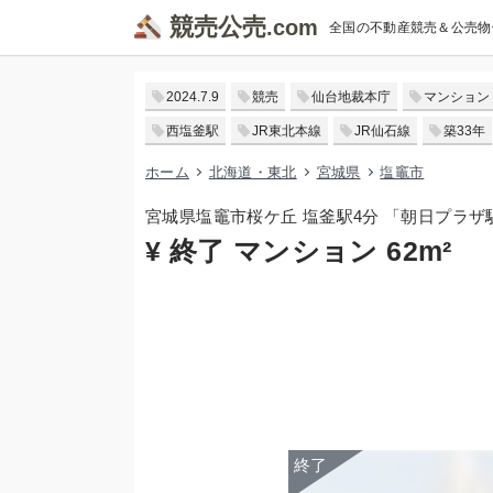
競売公売
全国の不動産競売＆公売物
2024.7.9
競売
仙台地裁本庁
マンション
西塩釜駅
JR東北本線
JR仙石線
築33年
ホーム
北海道・東北
宮城県
塩竈市
宮城県塩竈市桜ケ丘 塩釜駅4分 「朝日プラ
¥ 終了 マンション 62m²