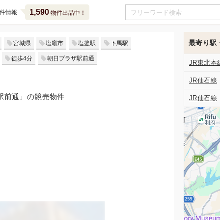
1,590
件情報
物件出品中！
最寄り駅
宮城県
塩竈市
塩釜駅
下馬駅
徒歩4分
朝日プラザ駅前通
JR東北本
JR仙石線
ザ駅前通」の競売物件
JR仙石線