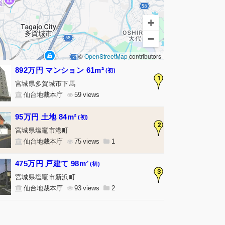
+
−
©
OpenStreetMap
contributors
892万円 マンション 61m²
(初)
1
宮城県多賀城市下馬
仙台地裁本庁
59
95万円 土地 84m²
(初)
2
宮城県塩竈市港町
仙台地裁本庁
75
1
475万円 戸建て 98m²
(初)
3
宮城県塩竈市新浜町
仙台地裁本庁
93
2