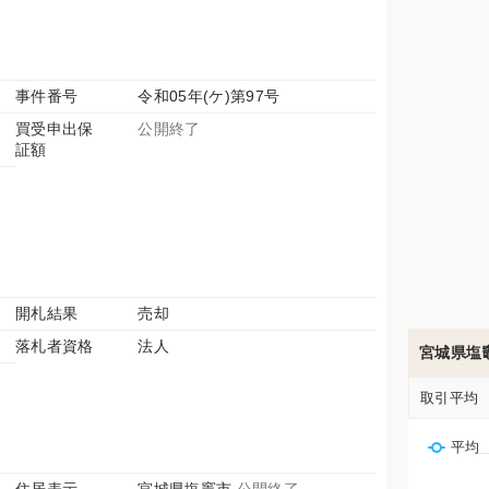
事件番号
令和05年(ケ)第97号
買受申出保
公開終了
証額
開札結果
売却
落札者資格
法人
宮城県塩
取引平均
平均