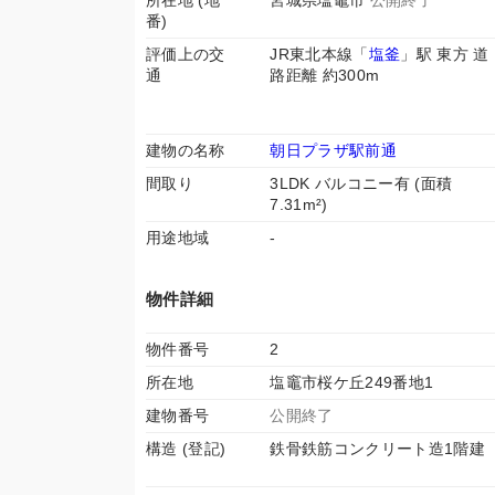
所在地 (地
宮城県塩竈市
公開終了
番)
評価上の交
JR東北本線「
塩釜
」駅 東方 道
通
路距離 約300m
建物の名称
朝日プラザ駅前通
間取り
3LDK バルコニー有 (面積
7.31m²)
用途地域
-
物件詳細
物件番号
2
所在地
塩竈市桜ケ丘249番地1
建物番号
公開終了
構造 (登記)
鉄骨鉄筋コンクリート造1階建