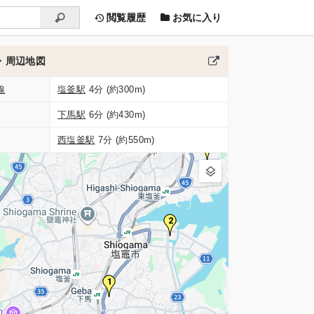
閲覧履歴
お気に入り
・周辺地図
線
塩釜駅
4分 (約300m)
下馬駅
6分 (約430m)
西塩釜駅
7分 (約550m)
3
2
1