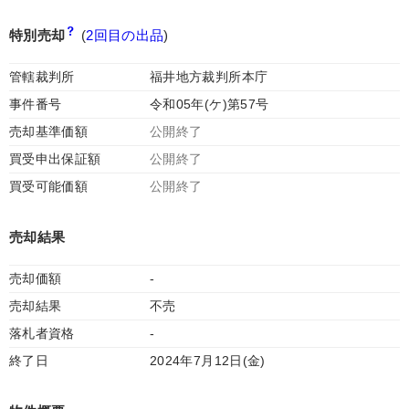
特別売却
(
2回目の出品
)
管轄裁判所
福井地方裁判所本庁
事件番号
令和05年(ケ)第57号
売却基準価額
公開終了
買受申出保証額
公開終了
買受可能価額
公開終了
売却結果
売却価額
-
売却結果
不売
落札者資格
-
終了日
2024年7月12日(金)