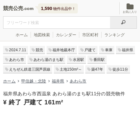
競売公売
1,590
物件出品中！
お気に入り
ホーム
地図検索
カレンダー
市区町村
ランキング
2024.7.11
競売
福井地裁本庁
戸建て
車庫
福井県
あわら市
あわら湯のまち駅
水居駅
番田駅
えちぜん鉄道三国芦原線
土地150m²～
築47年
徒歩11分
ホーム
甲信越・北陸
福井県
あわら市
福井県あわら市西温泉 あわら湯のまち駅11分の競売物件
¥ 終了 戸建て 161m²