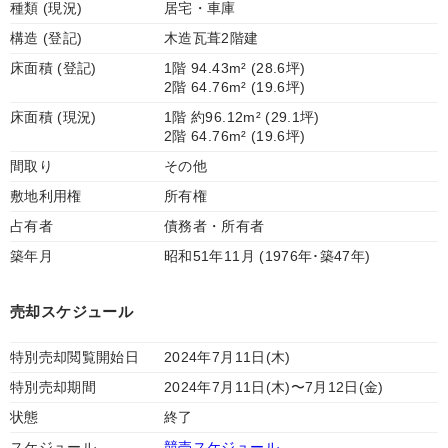
種類 (現況)
居宅・車庫
構造 (登記)
木造瓦葺2階建
床面積 (登記)
1階 94.43m² (28.6坪)
2階 64.76m² (19.6坪)
床面積 (現況)
1階 約96.12m² (29.1坪)
2階 64.76m² (19.6坪)
間取り
その他
敷地利用権
所有権
占有者
債務者・所有者
築年月
昭和51年11月 (1976年･築47年)
売却スケジュール
特別売却閲覧開始日
2024年7月11日(木)
特別売却期間
2024年7月11日(木)〜7月12日(金)
状態
終了
スケジュール
競売スケジュール