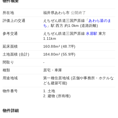
物件概要
所在地
福井県あわら市
公開終了
評価上の交通
えちぜん鉄道三国芦原線「
あわら湯のま
ち
」駅 西方 約1.0km (道路距離)
参考交通
えちぜん鉄道三国芦原線
水居駅
東方
1.11km
延床面積
160.88m² (48.7坪)
土地面積 (合計)
184.80m² (55.9坪)
間取り
-
種類
居宅・車庫
用途地域
第一種住居地域 (店舗や事務所・ホテルな
ども建築可能)
物件番号
1. 土地
2. 建物 (所有権)
物件詳細