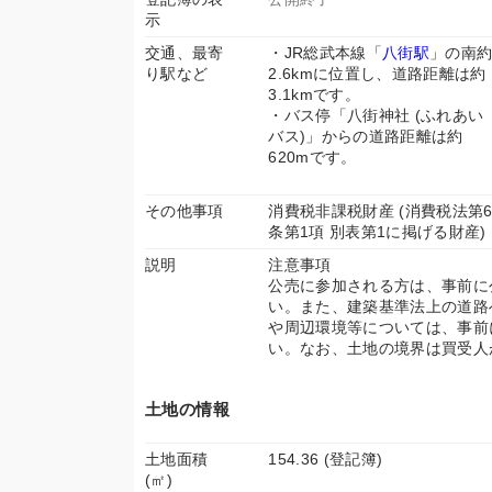
示
交通、最寄
・JR総武本線「
八街駅
」の南
り駅など
2.6kmに位置し、道路距離は約
3.1kmです。
・バス停「八街神社 (ふれあい
バス)」からの道路距離は約
620mです。
その他事項
消費税非課税財産 (消費税法第
条第1項 別表第1に掲げる財産)
説明
注意事項
公売に参加される方は、事前に
い。また、建築基準法上の道路
や周辺環境等については、事前
い。なお、土地の境界は買受人
土地の情報
土地面積
154.36 (登記簿)
(㎡)