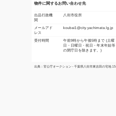
物件に関するお問い合わせ先
出品行政機
八街市役所
関
メールアド
koubai1@city.yachimata.lg.jp
レス
受付時間
午前9時から午後5時まで (土曜
日・日曜日・祝日・年末年始等
の閉庁日を除きます。)
出典：官公庁オークション - 千葉県八街市東吉田の宅地 1