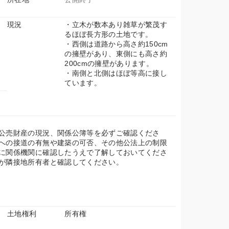
約
現況
・立木が数本あり雑草が繁茂す
るほぼ長方形の土地です。
・西側は道路から高さ約150cm
の擁壁があり、東側にも高さ約
200cmの擁壁があります。
・南側と北側はほぼ等高に接し
ています。
6
公売財産の現況、関係公簿等を必ずご確認くださ
への接道の有無や建築の可否、その他公法上の制限
に関係機関に確認したうえで了解しておいてくださ
が隣接地所有者と確認してください。
土地権利
所有権