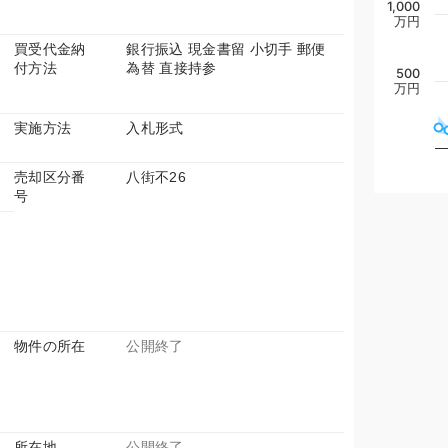
1,000
万円
買受代金納
銀行振込 現金書留 小切手 郵便
付方法
為替 直接持参
500
万円
実施方法
入札形式
売却区分番
八街不26
号
物件の所在
公開終了
所在地
公開終了