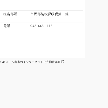
担当部署
市民部納税課収税第二係
電話
043-443-1115
54.36㎡：八街市のインターネット公売物件詳細