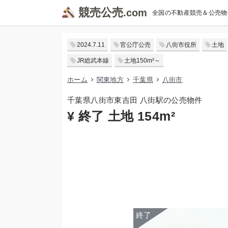
競売公売
全国の不動産競売＆公売物
2024.7.11
官公庁公売
八街市役所
土地
JR総武本線
土地150m²～
ホーム
関東地方
千葉県
八街市
千葉県八街市東吉田 八街駅の公売物件
¥ 終了 土地 154m²