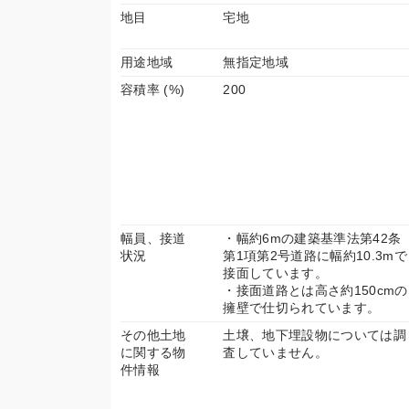
地目
宅地
用途地域
無指定地域
容積率 (%)
200
幅員、接道
・幅約6mの建築基準法第42条
状況
第1項第2号道路に幅約10.3mで
接面しています。
・接面道路とは高さ約150cmの
擁壁で仕切られています。
その他土地
土壌、地下埋設物については調
に関する物
査していません。
件情報