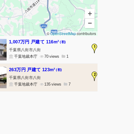
+
−
©
OpenStreetMap
contributors
1,007万円 戸建て 116m²
(初)
1
千葉県八街市八街
千葉地裁本庁
70
1
263万円 戸建て 123m²
(初)
2
千葉県八街市八街
千葉地裁本庁
135
7