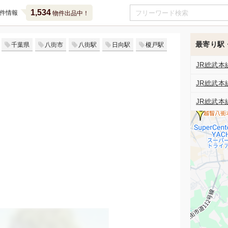
1,534
件情報
物件出品中！
最寄り駅
千葉県
八街市
八街駅
日向駅
榎戸駅
JR総武本
JR総武本
JR総武本
2