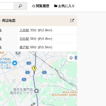
閲覧履歴
お気に入り
・周辺地図
線
八街駅
33分 (約2.6km)
線
日向駅
56分 (約4.4km)
線
榎戸駅
69分 (約5.5km)
1