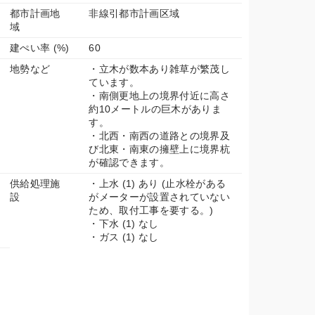
都市計画地
非線引都市計画区域
域
建ぺい率 (%)
60
地勢など
・立木が数本あり雑草が繁茂し
ています。
・南側更地上の境界付近に高さ
約10メートルの巨木がありま
す。
・北西・南西の道路との境界及
び北東・南東の擁壁上に境界杭
が確認できます。
供給処理施
・上水 (1) あり (止水栓がある
設
がメーターが設置されていない
ため、取付工事を要する。)
・下水 (1) なし
・ガス (1) なし