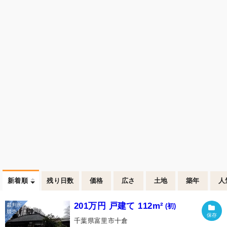
新着順
残り日数
価格
広さ
土地
築年
人
201万円 戸建て 112m²
(初)
千葉県富里市十倉