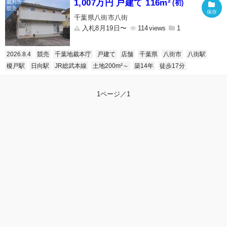
1,007万円 戸建て 116m²
(初)
千葉県八街市八街
入札8月19日〜
114
1
2026.8.4
競売
千葉地裁本庁
戸建て
店舗
千葉県
八街市
八街駅
榎戸駅
日向駅
JR総武本線
土地200m²～
築14年
徒歩17分
1ページ／1