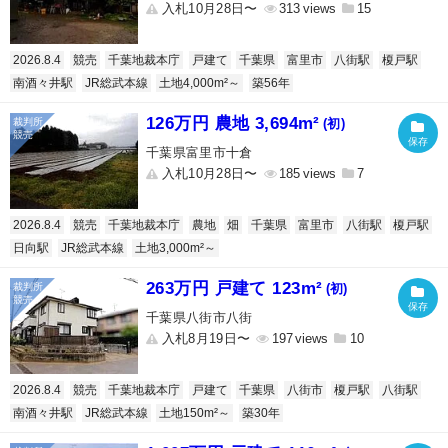
入札10月28日〜
313
15
2026.8.4
競売
千葉地裁本庁
戸建て
千葉県
富里市
八街駅
榎戸駅
南酒々井駅
JR総武本線
土地4,000m²～
築56年
126万円 農地 3,694m²
(初)
千葉県富里市十倉
入札10月28日〜
185
7
2026.8.4
競売
千葉地裁本庁
農地
畑
千葉県
富里市
八街駅
榎戸駅
日向駅
JR総武本線
土地3,000m²～
263万円 戸建て 123m²
(初)
千葉県八街市八街
入札8月19日〜
197
10
2026.8.4
競売
千葉地裁本庁
戸建て
千葉県
八街市
榎戸駅
八街駅
南酒々井駅
JR総武本線
土地150m²～
築30年