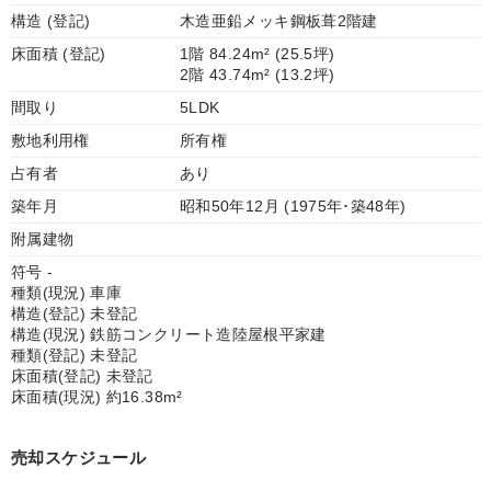
構造 (登記)
木造亜鉛メッキ鋼板葺2階建
床面積 (登記)
1階 84.24m² (25.5坪)
2階 43.74m² (13.2坪)
間取り
5LDK
敷地利用権
所有権
占有者
あり
築年月
昭和50年12月 (1975年･築48年)
附属建物
符号 -
種類(現況) 車庫
構造(登記) 未登記
構造(現況) 鉄筋コンクリート造陸屋根平家建
種類(登記) 未登記
床面積(登記) 未登記
床面積(現況) 約16.38m²
売却スケジュール