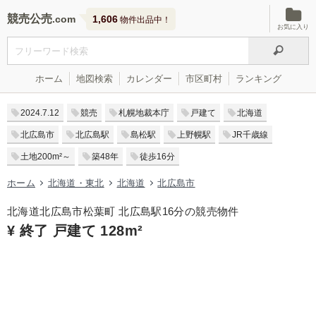
競売公売
1,606
物件出品中！
お気に入り
ホーム
地図検索
カレンダー
市区町村
ランキング
2024.7.12
競売
札幌地裁本庁
戸建て
北海道
北広島市
北広島駅
島松駅
上野幌駅
JR千歳線
土地200m²～
築48年
徒歩16分
ホーム
北海道・東北
北海道
北広島市
北海道北広島市松葉町 北広島駅16分の競売物件
¥ 終了 戸建て 128m²