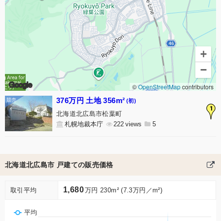
+
−
Google
©
OpenStreetMap
contributors
376万円 土地 356m²
(初)
1
北海道北広島市松葉町
札幌地裁本庁
222
5
北海道北広島市 戸建ての販売価格
1,680
取引平均
万円 230m² (7.3万円／m²)
平均