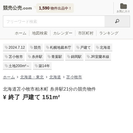
競売公売
1,590
物件出品中！
お気に入り
ホーム
地図検索
カレンダー
市区町村
ランキング
2024.7.12
競売
札幌地裁本庁
戸建て
北海道
苫小牧市
糸井駅
青葉駅
錦岡駅
JR室蘭本線
土地200m²～
築14年
ホーム
北海道・東北
北海道
苫小牧市
北海道苫小牧市柏木町 糸井駅21分の競売物件
¥ 終了 戸建て 151m²