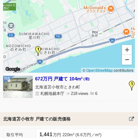
+
1
−
Google
©
OpenStreetMap
contributors
672万円 戸建て 104m²
(初)
1
北海道苫小牧市ときわ町
札幌地裁本庁
218
6
北海道苫小牧市 戸建ての販売価格
1,441
取引平均
万円 220m² (6.6万円／m²)