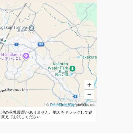
+
−
©
OpenStreetMap
contributors
土地の落札履歴がありません。地図をドラッグして範
を変えてお試しください