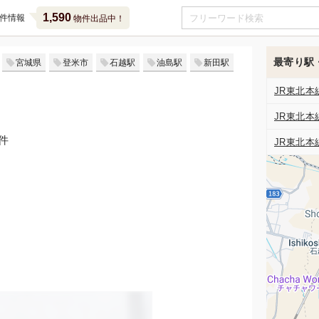
1,590
件情報
物件出品中！
最寄り駅
宮城県
登米市
石越駅
油島駅
新田駅
JR東北本
JR東北本
件
JR東北本