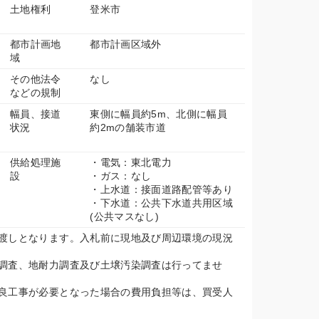
土地権利
登米市
都市計画地
都市計画区域外
域
その他法令
なし
などの規制
幅員、接道
東側に幅員約5m、北側に幅員
状況
約2mの舗装市道
供給処理施
・電気：東北電力
設
・ガス：なし
・上水道：接面道路配管等あり
・下水道：公共下水道共用区域
(公共マスなし)
渡しとなります。入札前に現地及び周辺環境の現況
調査、地耐力調査及び土壌汚染調査は行ってませ
良工事が必要となった場合の費用負担等は、買受人