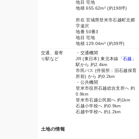
地目 宅地
地積 655.62m² (約198坪)
所在 宮城県登米市石越町北郷
字遠沢
地番 50番3
地目 宅地
地積 129.04m² (約39坪)
交通、最寄
・交通機関
り駅など
JR (東日本) 東北本線「
石越
」
駅から 約2.4km
市民バス (停留所：旧石越保育
所前) から 約0.2km
・公共機関
登米市役所石越総合支所へ 約
0.9km
登米市石越公民館へ 約1km
石越小学校へ 約0.9km
石越中学校へ 約1.2km
土地の情報