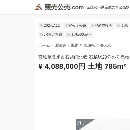
競売公売
全国の不動産競売＆公売物
2024.7.12
官公庁公売
登米市役所
土地
JR東北本線
土地500m²～
ホーム
北海道・東北
宮城県
登米市
宮城県登米市石越町北郷 石越駅23分の公売物
¥ 4,088,000円 土地 785m²