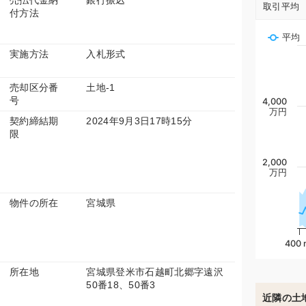
売払代金納
銀行振込
取引平均
付方法
平均
実施方法
入札形式
売却区分番
土地-1
号
4,000
万円
契約締結期
2024年9月3日17時15分
限
2,000
万円
物件の所在
宮城県
400 
所在地
宮城県登米市石越町北郷字遠沢
50番18、50番3
近隣の土