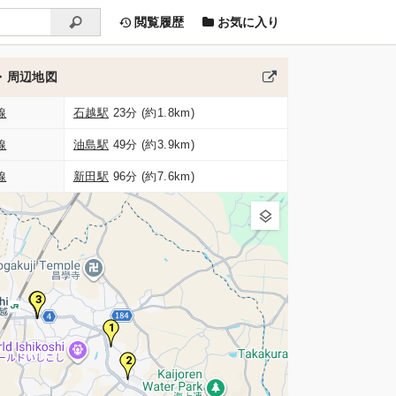
閲覧履歴
お気に入り
・周辺地図
線
石越駅
23分 (約1.8km)
線
油島駅
49分 (約3.9km)
線
新田駅
96分 (約7.6km)
4
3
1
2