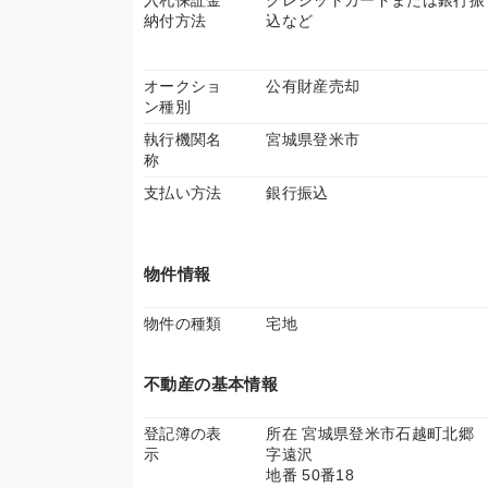
入札保証金
クレジットカードまたは銀行振
納付方法
込など
オークショ
公有財産売却
ン種別
執行機関名
宮城県登米市
称
支払い方法
銀行振込
物件情報
物件の種類
宅地
不動産の基本情報
登記簿の表
所在 宮城県登米市石越町北郷
示
字遠沢
地番 50番18