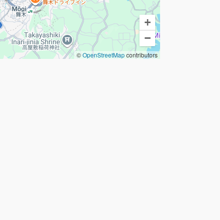
+
−
©
OpenStreetMap
contributors