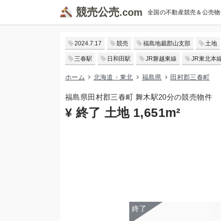
競売公売
全国の不動産競売＆公売物
2024.7.17
競売
福島地裁郡山支部
土地
三春駅
日和田駅
JR磐越東線
JR東北本
ホーム
北海道・東北
福島県
田村郡三春町
福島県田村郡三春町 舞木駅20分の競売物件
¥ 終了 土地 1,651m²