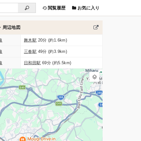
閲覧履歴
お気に入り
・周辺地図
線
舞木駅
20分 (約1.6km)
線
三春駅
49分 (約3.9km)
線
日和田駅
69分 (約5.5km)