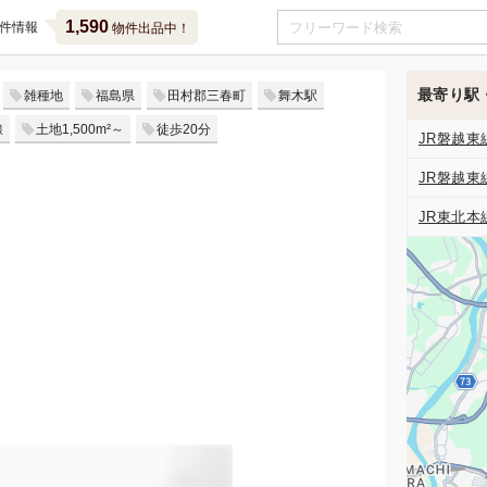
1,590
件情報
物件出品中！
最寄り駅
雑種地
福島県
田村郡三春町
舞木駅
線
土地1,500m²～
徒歩20分
JR磐越東
JR磐越東
JR東北本