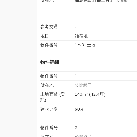
所在地
福島県田村郡三春町
公開終了
参考交通
-
地目
雑種地
物件番号
1〜3. 土地
物件詳細
物件番号
1
所在地
公開終了
土地面積 (登
140m² (42.4坪)
記)
建ぺい率
60%
物件番号
2
所在地
公開終了