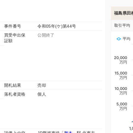
福島県田
取引平均
事件番号
令和05年(ケ)第44号
買受申出保
公開終了
平均
証額
20,000
万円
15,000
万円
開札結果
売却
10,000
万円
落札者資格
個人
5,000
万円
1