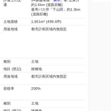
評価上の交
JR磐越東線「
舞木
」駅 北東方
通
約1.6km (道路距離)
最寄バス停「下山田」約1.3km
(道路距離)
土地面積
1,651m² (499.4坪)
用途地域
都市計画区域内無指定
種別
土地
地目 (登記)
雑種地
用途地域
都市計画区域内無指定
容積率
200%
種別
土地
地目 (登記)
雑種地