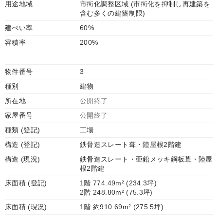
用途地域
市街化調整区域 (市街化を抑制し再建築を
含む多くの建築制限)
建ぺい率
60%
容積率
200%
物件番号
3
種別
建物
所在地
公開終了
家屋番号
公開終了
種類 (登記)
工場
構造 (登記)
鉄骨造スレート葺・陸屋根2階建
構造 (現況)
鉄骨造スレート・亜鉛メッキ鋼板葺・陸屋
根2階建
床面積 (登記)
1階 774.49m² (234.3坪)
2階 248.80m² (75.3坪)
床面積 (現況)
1階 約910.69m² (275.5坪)