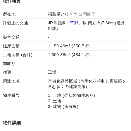
物件概要
所在地
福島県いわき市
公開終了
評価上の交通
JR常磐線「
草野
」駅 南方 約7.6km (道路
距離)
参考交通
-
延床面積
1,159.49m² (350.7坪)
土地面積 (合計)
1,600.38m² (484.1坪)
間取り
-
種類
工場
用途地域
市街化調整区域 (市街化を抑制し再建築を
含む多くの建築制限)
物件番号
1. 土地 (売却外物件あり)
2. 土地
3. 建物 (所有権)
物件詳細