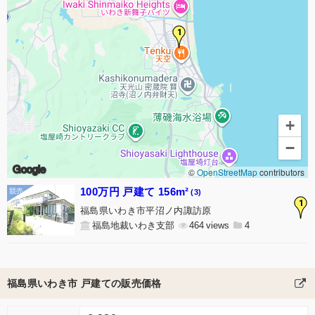
1
+
−
Google
©
OpenStreetMap
contributors
100万円 戸建て 156m²
(3)
1
福島県いわき市平沼ノ内諏訪原
福島地裁いわき支部
464
4
福島県いわき市 戸建ての販売価格