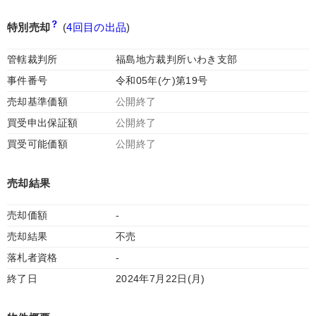
特別売却
(
4回目の出品
)
管轄裁判所
福島地方裁判所いわき支部
事件番号
令和05年(ケ)第19号
売却基準価額
公開終了
買受申出保証額
公開終了
買受可能価額
公開終了
売却結果
売却価額
-
売却結果
不売
落札者資格
-
終了日
2024年7月22日(月)