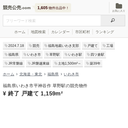
競売公売
1,605
物件出品中！
お気に入り
ホーム
地図検索
カレンダー
市区町村
ランキング
2024.7.18
競売
福島地裁いわき支部
戸建て
工場
福島県
いわき市
草野駅
いわき駅
四ツ倉駅
JR常磐線
JR磐越東線
土地1,500m²～
築39年
ホーム
北海道・東北
福島県
いわき市
福島県いわき市平神谷作 草野駅の競売物件
¥ 終了 戸建て 1,159m²