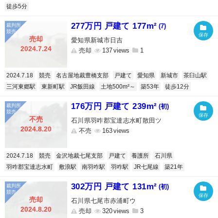
徒歩5分
277万円 戸建て 177m²
(7)
売却
愛知県新城市日吉
2024.7.24
売却
137
1
2024.7.18
競売
名古屋地裁豊橋支部
戸建て
愛知県
新城市
茶臼山駅
三河東郷駅
東新町駅
JR飯田線
土地500m²～
築53年
徒歩12分
176万円 戸建て 239m²
(初)
不売
石川県羽咋郡宝達志水町散田ツ
2024.8.20
不売
163
2024.7.18
競売
金沢地裁七尾支部
戸建て
養護所
石川県
羽咋郡宝達志水町
敷浪駅
南羽咋駅
羽咋駅
JR七尾線
築21年
302万円 戸建て 131m²
(初)
売却
石川県七尾市赤浦町ウ
2024.8.20
売却
320
3