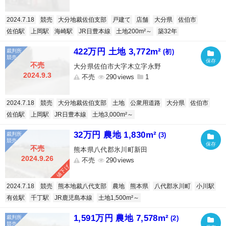
2024.7.18
競売
大分地裁佐伯支部
戸建て
店舗
大分県
佐伯市
佐伯駅
上岡駅
海崎駅
JR日豊本線
土地200m²～
築32年
422万円 土地 3,772m²
(初)
不売
大分県佐伯市大字木立字永野
2024.9.3
不売
290
1
2024.7.18
競売
大分地裁佐伯支部
土地
公衆用道路
大分県
佐伯市
佐伯駅
上岡駅
JR日豊本線
土地3,000m²～
32万円 農地 1,830m²
(3)
不売
熊本県八代郡氷川町新田
2024.9.26
不売
290
値下げ
2024.7.18
競売
熊本地裁八代支部
農地
熊本県
八代郡氷川町
小川駅
有佐駅
千丁駅
JR鹿児島本線
土地1,500m²～
1,591万円 農地 7,578m²
(2)