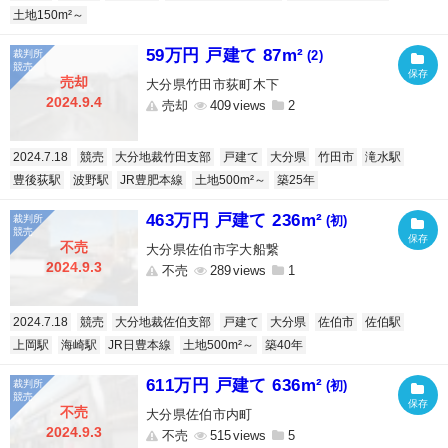
土地150m²～
59万円 戸建て 87m²
(2)
売却
大分県竹田市荻町木下
2024.9.4
売却
409
2
2024.7.18
競売
大分地裁竹田支部
戸建て
大分県
竹田市
滝水駅
豊後荻駅
波野駅
JR豊肥本線
土地500m²～
築25年
463万円 戸建て 236m²
(初)
不売
大分県佐伯市字大船繋
2024.9.3
不売
289
1
2024.7.18
競売
大分地裁佐伯支部
戸建て
大分県
佐伯市
佐伯駅
上岡駅
海崎駅
JR日豊本線
土地500m²～
築40年
611万円 戸建て 636m²
(初)
不売
大分県佐伯市内町
2024.9.3
不売
515
5