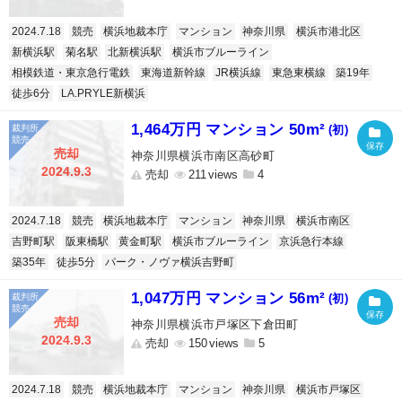
2024.7.18
競売
横浜地裁本庁
マンション
神奈川県
横浜市港北区
新横浜駅
菊名駅
北新横浜駅
横浜市ブルーライン
相模鉄道・東京急行電鉄
東海道新幹線
JR横浜線
東急東横線
築19年
徒歩6分
LA.PRYLE新横浜
1,464万円 マンション 50m²
(初)
売却
神奈川県横浜市南区高砂町
2024.9.3
売却
211
4
2024.7.18
競売
横浜地裁本庁
マンション
神奈川県
横浜市南区
吉野町駅
阪東橋駅
黄金町駅
横浜市ブルーライン
京浜急行本線
築35年
徒歩5分
パーク・ノヴァ横浜吉野町
1,047万円 マンション 56m²
(初)
売却
神奈川県横浜市戸塚区下倉田町
2024.9.3
売却
150
5
2024.7.18
競売
横浜地裁本庁
マンション
神奈川県
横浜市戸塚区