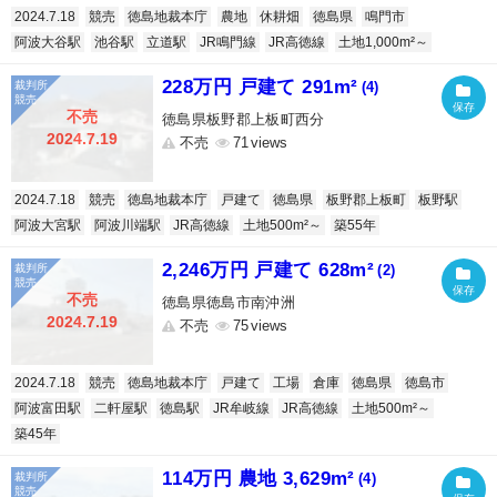
2024.7.18
競売
徳島地裁本庁
農地
休耕畑
徳島県
鳴門市
阿波大谷駅
池谷駅
立道駅
JR鳴門線
JR高徳線
土地1,000m²～
228万円 戸建て 291m²
(4)
不売
徳島県板野郡上板町西分
2024.7.19
不売
71
2024.7.18
競売
徳島地裁本庁
戸建て
徳島県
板野郡上板町
板野駅
阿波大宮駅
阿波川端駅
JR高徳線
土地500m²～
築55年
2,246万円 戸建て 628m²
(2)
不売
徳島県徳島市南沖洲
2024.7.19
不売
75
2024.7.18
競売
徳島地裁本庁
戸建て
工場
倉庫
徳島県
徳島市
阿波富田駅
二軒屋駅
徳島駅
JR牟岐線
JR高徳線
土地500m²～
築45年
114万円 農地 3,629m²
(4)