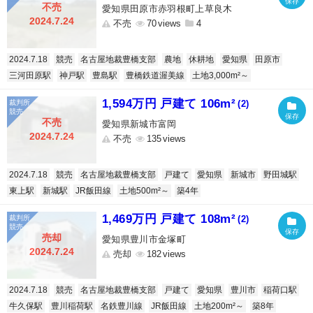
不売
愛知県田原市赤羽根町上草良木
2024.7.24
不売
70
4
2024.7.18
競売
名古屋地裁豊橋支部
農地
休耕地
愛知県
田原市
三河田原駅
神戸駅
豊島駅
豊橋鉄道渥美線
土地3,000m²～
1,594万円 戸建て 106m²
(2)
不売
愛知県新城市富岡
2024.7.24
不売
135
2024.7.18
競売
名古屋地裁豊橋支部
戸建て
愛知県
新城市
野田城駅
東上駅
新城駅
JR飯田線
土地500m²～
築4年
1,469万円 戸建て 108m²
(2)
売却
愛知県豊川市金塚町
2024.7.24
売却
182
2024.7.18
競売
名古屋地裁豊橋支部
戸建て
愛知県
豊川市
稲荷口駅
牛久保駅
豊川稲荷駅
名鉄豊川線
JR飯田線
土地200m²～
築8年