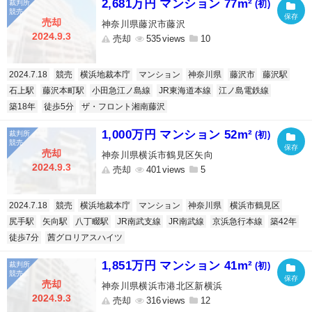
2,681万円 マンション 77m²
(初)
売却
神奈川県藤沢市藤沢
2024.9.3
売却
535
10
2024.7.18
競売
横浜地裁本庁
マンション
神奈川県
藤沢市
藤沢駅
石上駅
藤沢本町駅
小田急江ノ島線
JR東海道本線
江ノ島電鉄線
築18年
徒歩5分
ザ・フロント湘南藤沢
1,000万円 マンション 52m²
(初)
売却
神奈川県横浜市鶴見区矢向
2024.9.3
売却
401
5
2024.7.18
競売
横浜地裁本庁
マンション
神奈川県
横浜市鶴見区
尻手駅
矢向駅
八丁畷駅
JR南武支線
JR南武線
京浜急行本線
築42年
徒歩7分
茜グロリアスハイツ
1,851万円 マンション 41m²
(初)
売却
神奈川県横浜市港北区新横浜
2024.9.3
売却
316
12