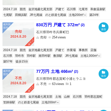
2024.7.18
競売
金沢地裁七尾支部
戸建て
石川県
七尾市
和倉温泉駅
七尾駅
田鶴浜駅
JR七尾線
のと鉄道七尾線
土地200m²～
築24年
830万円 戸建て 372m²
(2)
売却
石川県羽咋市兵庫町巳
2024.8.20
売却
254
値下げ
2024.7.18
競売
金沢地裁七尾支部
戸建て
作業場
事務所
店舗
石川県
羽咋市
羽咋駅
南羽咋駅
敷浪駅
JR七尾線
土地1,000m²～
築57年
徒歩15分
77万円 土地 466m²
(2)
不売
石川県羽咋郡志賀町小浦ヒラニヨ
2024.8.20
不売
63
1
値下げ
2024.7.18
競売
金沢地裁七尾支部
土地
山林
石川県
羽咋郡志賀町
笠師保駅
のと鉄道七尾線
土地200m²～