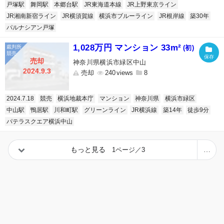
戸塚駅
舞岡駅
本郷台駅
JR東海道本線
JR上野東京ライン
JR湘南新宿ライン
JR横須賀線
横浜市ブルーライン
JR根岸線
築30年
パルナシアン戸塚
1,028万円 マンション 33m²
(初)
売却
神奈川県横浜市緑区中山
2024.9.3
売却
240
8
2024.7.18
競売
横浜地裁本庁
マンション
神奈川県
横浜市緑区
中山駅
鴨居駅
川和町駅
グリーンライン
JR横浜線
築14年
徒歩9分
パテラスクエア横浜中山
もっと見る
1ページ／3