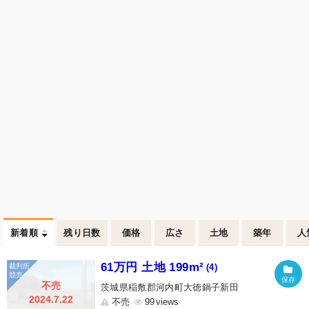
新着順
残り日数
価格
広さ
土地
築年
人
61万円 土地 199m²
(4)
不売
茨城県稲敷郡河内町大徳鍋子新田
2024.7.22
不売
99