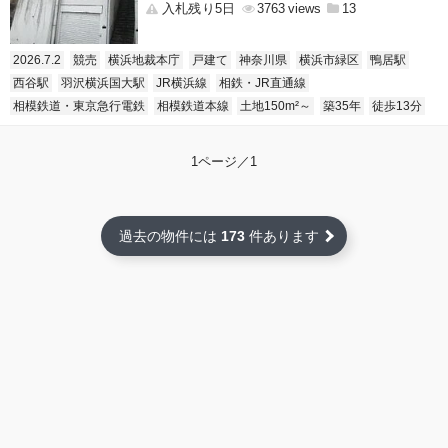
入札残り5日
3763
13
2026.7.2
競売
横浜地裁本庁
戸建て
神奈川県
横浜市緑区
鴨居駅
西谷駅
羽沢横浜国大駅
JR横浜線
相鉄・JR直通線
相模鉄道・東京急行電鉄
相模鉄道本線
土地150m²～
築35年
徒歩13分
1ページ／1
過去の物件には
173
件あります