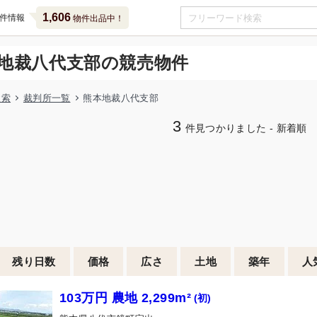
1,606
件情報
物件出品中！
地裁八代支部の競売物件
検索
裁判所一覧
熊本地裁八代支部
3
件見つかりました - 新着順
残り日数
価格
広さ
土地
築年
人
103万円 農地 2,299m²
(初)