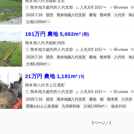
熊本県八代市鏡町宝出
熊本地方裁判所八代支部
入札9月10日〜
66
2026.7.16
競売
熊本地裁八代支部
農地
熊本県
八代市
有
土地2,000m²～
191万円 農地 5,692m²
(初)
熊本県八代市鏡町内田
熊本地方裁判所八代支部
入札9月10日〜
66
2026.7.16
競売
熊本地裁八代支部
農地
熊本県
八代市
有
土地5,000m²～
21万円 農地 1,181m²
(3)
熊本県八代市上日置町
熊本地方裁判所八代支部
入札9月10日〜
91
2026.7.16
競売
熊本地裁八代支部
農地
畑
熊本県
八代市
値下げ
肥薩おれんじ鉄道線
九州新幹線
土地1,000m²～
徒歩10分
1ページ／1