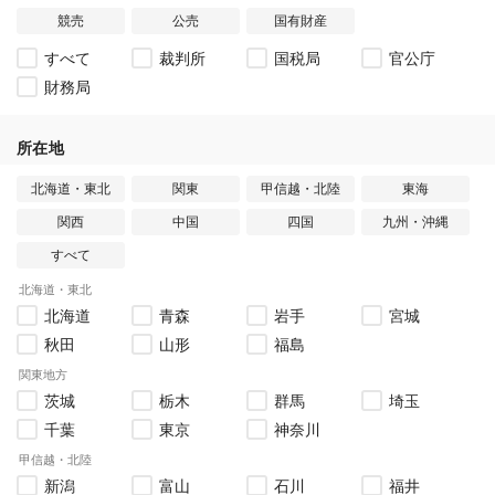
競売
公売
国有財産
すべて
裁判所
国税局
官公庁
財務局
所在地
北海道・東北
関東
甲信越・北陸
東海
関西
中国
四国
九州・沖縄
すべて
北海道・東北
北海道
青森
岩手
宮城
秋田
山形
福島
関東地方
茨城
栃木
群馬
埼玉
千葉
東京
神奈川
甲信越・北陸
新潟
富山
石川
福井