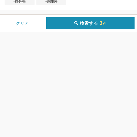
-持分売
-売却外
3
検索する