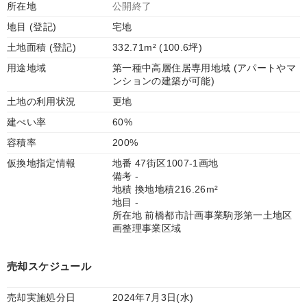
所在地
公開終了
地目 (登記)
宅地
土地面積 (登記)
332.71m² (100.6坪)
用途地域
第一種中高層住居専用地域 (アパートやマ
ンションの建築が可能)
土地の利用状況
更地
建ぺい率
60%
容積率
200%
仮換地指定情報
地番 47街区1007-1画地
備考 -
地積 換地地積216.26m²
地目 -
所在地 前橋都市計画事業駒形第一土地区
画整理事業区域
売却スケジュール
売却実施処分日
2024年7月3日(水)