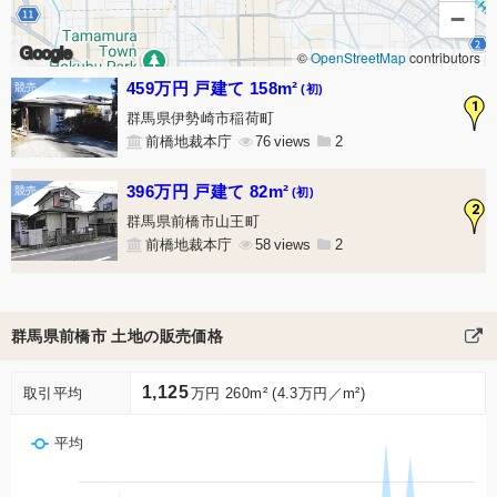
−
Google
©
OpenStreetMap
contributors
459万円 戸建て 158m²
(初)
1
群馬県伊勢崎市稲荷町
前橋地裁本庁
76
2
396万円 戸建て 82m²
(初)
2
群馬県前橋市山王町
前橋地裁本庁
58
2
群馬県前橋市 土地の販売価格
1,125
取引平均
万円 260m² (4.3万円／m²)
平均