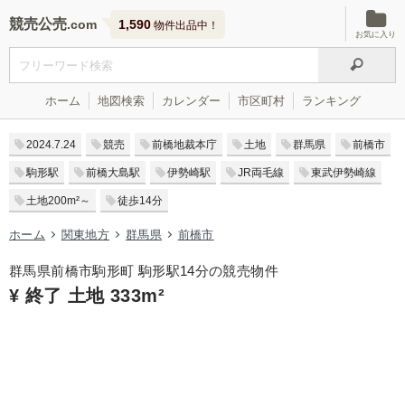
競売公売
1,590
物件出品中！
お気に入り
ホーム
地図検索
カレンダー
市区町村
ランキング
2024.7.24
競売
前橋地裁本庁
土地
群馬県
前橋市
駒形駅
前橋大島駅
伊勢崎駅
JR両毛線
東武伊勢崎線
土地200m²～
徒歩14分
ホーム
関東地方
群馬県
前橋市
群馬県前橋市駒形町 駒形駅14分の競売物件
¥ 終了 土地 333m²