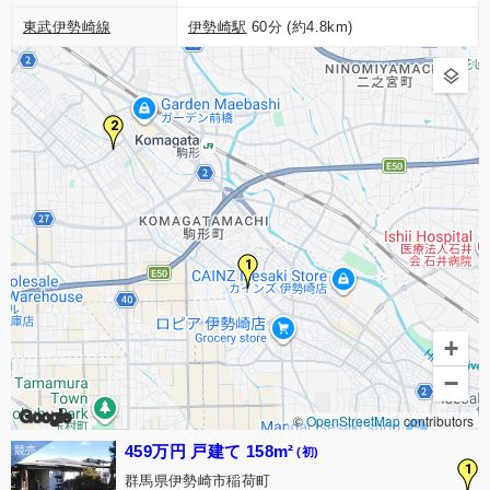
東武伊勢崎線
伊勢崎駅
60分 (約4.8km)
2
1
+
−
Google
©
OpenStreetMap
contributors
459万円 戸建て 158m²
(初)
1
群馬県伊勢崎市稲荷町