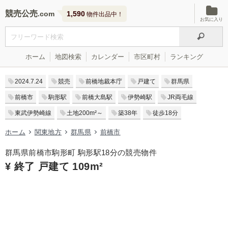
競売公売
1,590
物件出品中！
お気に入り
ホーム
地図検索
カレンダー
市区町村
ランキング
2024.7.24
競売
前橋地裁本庁
戸建て
群馬県
前橋市
駒形駅
前橋大島駅
伊勢崎駅
JR両毛線
東武伊勢崎線
土地200m²～
築38年
徒歩18分
ホーム
関東地方
群馬県
前橋市
群馬県前橋市駒形町 駒形駅18分の競売物件
¥ 終了 戸建て 109m²