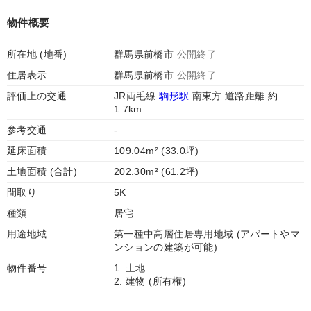
物件概要
所在地 (地番)
群馬県前橋市
公開終了
住居表示
群馬県前橋市
公開終了
評価上の交通
JR両毛線
駒形駅
南東方 道路距離 約
1.7km
参考交通
-
延床面積
109.04m² (33.0坪)
土地面積 (合計)
202.30m² (61.2坪)
間取り
5K
種類
居宅
用途地域
第一種中高層住居専用地域 (アパートやマ
ンションの建築が可能)
物件番号
1. 土地
2. 建物 (所有権)