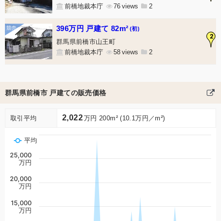
前橋地裁本庁
76
2
396万円 戸建て 82m²
(初)
2
群馬県前橋市山王町
前橋地裁本庁
58
2
群馬県前橋市 戸建ての販売価格
2,022
取引平均
万円 200m² (10.1万円／m²)
平均
25,000
万円
20,000
万円
15,000
万円