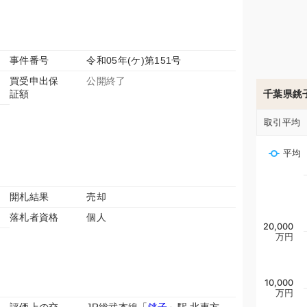
事件番号
令和05年(ケ)第151号
買受申出保
公開終了
証額
千葉県銚
取引平均
平均
開札結果
売却
落札者資格
個人
20,000
万円
10,000
万円