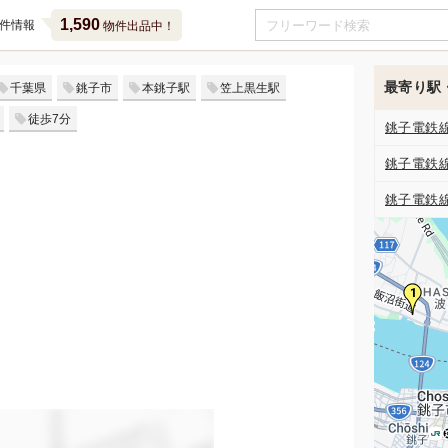
1,590
件情報
物件出品中！
最寄り駅
千葉県
銚子市
本銚子駅
笠上黒生駅
徒歩7分
銚子電鉄
銚子電鉄
銚子電鉄
1