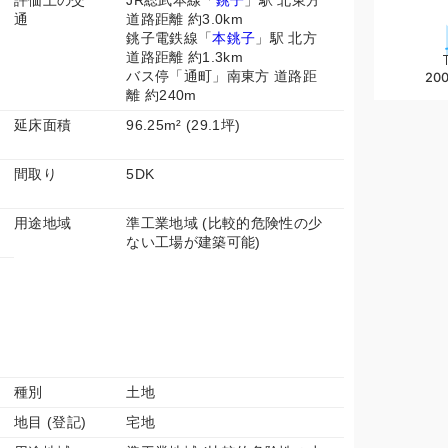
評価上の交
JR総武本線「
銚子
」駅 北東方
通
道路距離 約3.0km
銚子電鉄線「
本銚子
」駅 北方
道路距離 約1.3km
バス停「通町」南東方 道路距
200
離 約240m
延床面積
96.25m² (29.1坪)
間取り
5DK
用途地域
準工業地域 (比較的危険性の少
ない工場が建築可能)
種別
土地
地目 (登記)
宅地