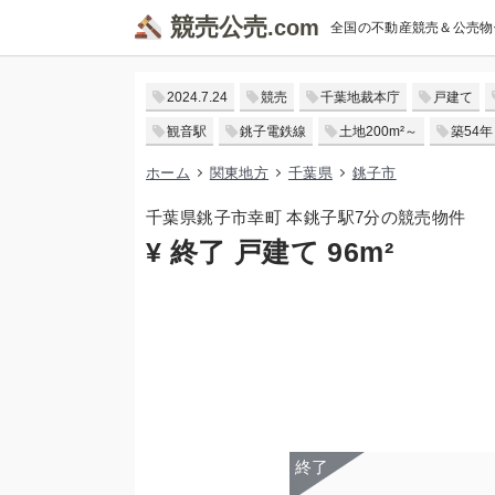
競売公売
全国の不動産競売＆公売物
2024.7.24
競売
千葉地裁本庁
戸建て
観音駅
銚子電鉄線
土地200m²～
築54年
ホーム
関東地方
千葉県
銚子市
千葉県銚子市幸町 本銚子駅7分の競売物件
¥ 終了 戸建て 96m²