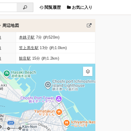
閲覧履歴
お気に入り
・周辺地図
線
本銚子駅
7分 (約520m)
線
笠上黒生駅
13分 (約1.0km)
線
観音駅
15分 (約1.2km)