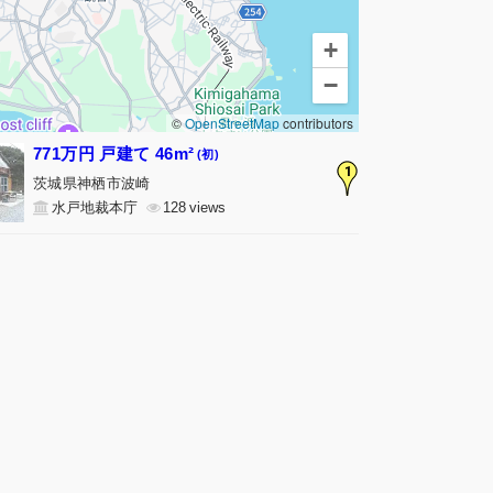
+
−
©
OpenStreetMap
contributors
771万円 戸建て 46m²
(初)
1
茨城県神栖市波崎
水戸地裁本庁
128