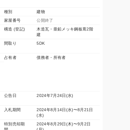
種別
建物
家屋番号
公開終了
構造 (登記)
木造瓦・亜鉛メッキ鋼板葺2階
建
間取り
5DK
占有者
債務者・所有者
公告日
2024年7月24日(水)
入札期間
2024年8月14日(水)〜8月21日
(水)
特別売却期
2024年8月29日(木)〜9月2日
間
(月)