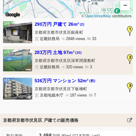
−
Google
©
OpenStreetMap
contributors
290万円 戸建て 26m²
(2)
1
京都府京都市伏見区銀座町
近畿財務局
2848
33
283万円 土地 97m²
(10)
2
京都府京都市伏見区深草関屋敷町
近畿財務局
320
3
536万円 マンション 52m²
(初)
3
京都府京都市伏見区下板橋町
京都地裁本庁
187
7
京都府京都市伏見区 戸建ての販売価格
2,498
取引平均
万円 90m² (27.8万円／m²)