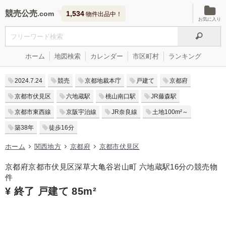
競売公売
1,534
物件出品中！
お気に入り
ホーム
地図検索
カレンダー
市区町村
ランキング
2024.7.24
競売
京都地裁本庁
戸建て
京都府
京都市伏見区
六地蔵駅
桃山南口駅
JR藤森駅
京都市東西線
京阪宇治線
JR奈良線
土地100m²～
築38年
徒歩16分
ホーム
関西地方
京都府
京都市伏見区
京都府京都市伏見区深草大亀谷岩山町 六地蔵駅16分の競売物
件
¥ 終了 戸建て 85m²