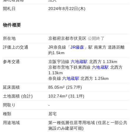
開札日
2024年8月22日(木)
物件概要
所在地
京都府京都市伏見区
公開終了
評価上の交通
JR奈良線「
JR藤森
」駅 南東方 道路距離
約1.5km
参考交通
京阪宇治線
六地蔵駅
北西方 1.13km
京都市営地下鉄東西線
六地蔵駅
北西方
1.13km
奈良線
六地蔵駅
北西方 1.25km
延床面積
85.05m² (25.7坪)
土地面積 (合計)
102.74m² (31.1坪)
間取り
-
種類
居宅
用途地域
第一種低層住居専用地域 (住居と一部公共
施設のみ建築可能)