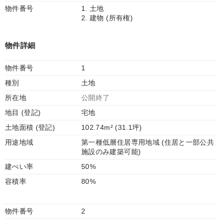
物件番号
1. 土地
2. 建物 (所有権)
物件詳細
物件番号
1
種別
土地
所在地
公開終了
地目 (登記)
宅地
土地面積 (登記)
102.74m² (31.1坪)
用途地域
第一種低層住居専用地域 (住居と一部公共
施設のみ建築可能)
建ぺい率
50%
容積率
80%
物件番号
2