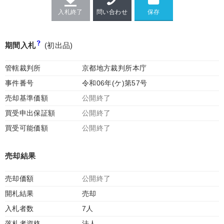
入札終了
問い合わせ
期間入札
(初出品)
管轄裁判所
京都地方裁判所本庁
事件番号
令和06年(ケ)第57号
売却基準価額
公開終了
買受申出保証額
公開終了
買受可能価額
公開終了
売却結果
売却価額
公開終了
開札結果
売却
入札者数
7人
落札者資格
法人